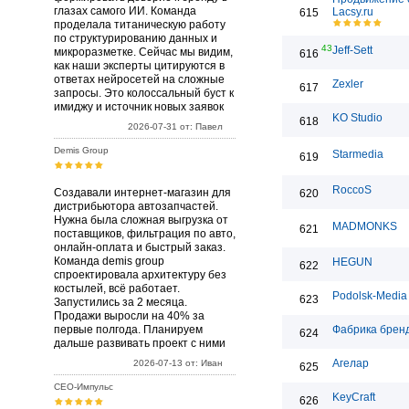
глазах самого ИИ. Команда
Lacsy.ru
615
проделала титаническую работу
по структурированию данных и
43
Jeff-Sett
микроразметке. Сейчас мы видим,
616
как наши эксперты цитируются в
ответах нейросетей на сложные
Zexler
617
запросы. Это колоссальный буст к
имиджу и источник новых заявок
KO Studio
618
2026-07-31 от: Павел
Demis Group
Starmedia
619
RoccoS
Создавали интернет-магазин для
620
дистрибьютора автозапчастей.
Нужна была сложная выгрузка от
MADMONKS
621
поставщиков, фильтрация по авто,
онлайн-оплата и быстрый заказ.
Команда demis group
HEGUN
622
спроектировала архитектуру без
костылей, всё работает.
Podolsk-Media
623
Запустились за 2 месяца.
Продажи выросли на 40% за
первые полгода. Планируем
Фабрика брен
624
дальше развивать проект с ними
Агелар
2026-07-13 от: Иван
625
СЕО-Импульс
KeyCraft
626