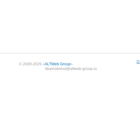
О
© 2009-2026 «
ALTWeb Group
»
ktoprodvinul@altweb-group.ru