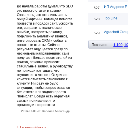
До начала работы думал, что SEO
ИП Андреев Е
627
это просто статьи и ссылки.
Оказалось, что это лишь часть
Top Line
общей картины. Команда помогла
628
привести в порядок сайт, ускорить
его, исправить технические
ошибки, настроить рекламу,
Agrachoff Grou
629
подключить аналитику звонков,
интегрировать CRM и собрать
понятные отчеты. Сейчас
Показано:
1-100
1
результат ощущается сразу по
нескольким направлениям: сайт
получает больше посетителей из
поиска, реклама приносит
стабильные заявки, а руководству
не приходится гадать, что
окупается, а что нет. Отдельно
хочется отметить отношение к
клиенту. Ни разу не было
ситуации, чтобы вопрос остался
без ответа или задача просто
"повисла". Всегда есть обратная
связь и понимание, что
происходит с проектом.
2026-07-03 от: Королёв Александр
Партнёры