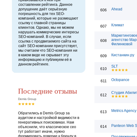
привязывался к ней при
составлении рейтинга. Данное
допущение даёт серьёзную
Ahead
606
погрешность для тех SEO-
компаний, которые не размещают
ссылку с главной страницы
Климат
607
клиентов. Однако, мы не можем
нарушать коммерческие интересы
Маркетингово
SEO-компаний. В случае, если
агентство Ма
608
ссылка с продвигаемого сайта на
Филинковой
сайт SEO-компании присутствует,
мы считаем что SEO-компания ни
в каком виде не скрывает эту
Кистанкин.ру
609
информацию и публикуем её в
данном рейтинге.
SLT
610
Octopance
611
Последние отзывы
Студия Абили
612
Demis Group
Metrics Agency
613
Обратились в Demis Group за
аудитом и настройкой видимости в
генеративных поисковиках. Нам
Panteon Web S
614
объяснили, что классическое сео
тут работает иначе, нужно
формировать доверие к бренду в
Продвижение с