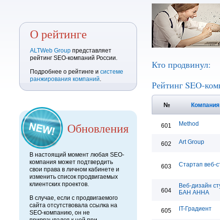
О рейтинге
ALTWeb Group
представляет
рейтинг SEO-компаний России.
Кто продвинул:
Подробнее о рейтинге и
системе
ранжирования компаний
.
Рейтинг SEO-ком
№
Компани
Обновления
Method
601
Art Group
602
В настоящий момент любая SEO-
компания может подтвердить
Стартап веб-с
603
свои права в личном кабинете и
изменить список продвигаемых
клиентских проектов.
Веб-дизайн ст
604
БАН АННА
В случае, если с продвигаемого
сайта отсутствовала ссылка на
IT-Градиент
605
SEO-компанию, он не