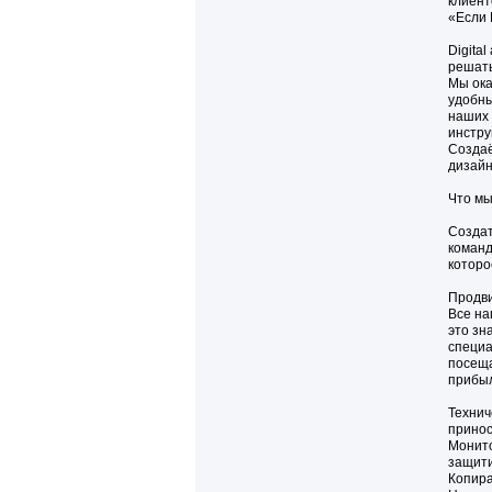
клиент
«Если 
Digita
решать
Мы ока
удобны
наших 
инстру
Создаё
дизайн
Что мы
Создат
команд
которо
Продви
Все на
это зн
специа
посеща
прибыл
Технич
принос
Монито
защити
Копира