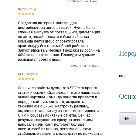
2026-07-31 от: Павел
Demis Group
Создавали интернет-магазин для
дистрибьютора автозапчастей. Нужна была
сложная выгрузка от поставщиков, фильтрация
по авто, онлайн-оплата и быстрый заказ.
Команда demis group спроектировала
архитектуру без костылей, всё работает.
Пере
Запустились за 2 месяца. Продажи выросли на
40% за первые полгода. Планируем дальше
развивать проект с ними
2026-07-13 от: Иван
СЕО-Импульс
нет
До начала работы думал, что SEO это просто
статьи и ссылки. Оказалось, что это лишь часть
Осно
общей картины. Команда помогла привести в
порядок сайт, ускорить его, исправить
технические ошибки, настроить рекламу,
подключить аналитику звонков, интегрировать
CRM и собрать понятные отчеты. Сейчас
№
результат ощущается сразу по нескольким
направлениям: сайт получает больше
посетителей из поиска, реклама приносит
стабильные заявки, а руководству не приходится