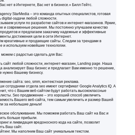
ов.
Вас нет в Интернете, Вас нет в бизнесе.» Билл Гейтс.
l agency StarMedia – это команда опытных специалистов, готовая
 digital-задачи любой сложности.
зываем услуги по разработке сайтов и интернет-магазинов. Яркие,
е и современные решения. Мы постоянно улучшаем качество
продуктов и предлагаем заказчику надежные и эффективные
менты достижения цели в сети Интернет.
м креативные и продающие сайты. Следим за трендами в
е и используем новейшие технологии.
 можем с радостью сделать для Вас:
ь сайт любой сложности, интернет-магазин, Landing page. Наша
а анализирует Ваш бизнес и предлагает Вам именно то решение,
е нужно Вашему бизнесу.
жение сайта: seo, smm, контекстная реклама.
ши сотрудники отдела seo имеют сертификат Google Analytics IQ. А
ачит, что с Вашим веб-сайтом будут работать высококлассные
листы. Seo продвижение – это хороший способ увеличить
емость Вашего веб-сайта, тем самым увеличить и размер Вашей
и за небольшие деньги!
еское обслуживание. Мы поможем работать Ваш сайт на Вас и
ить больше прибыли.
ринг и ликвидация вредоносного кода на сайте, позволит
ть Ваш сайт.
йтинг. Мы наполним Ваш сайт уникальным текстом.