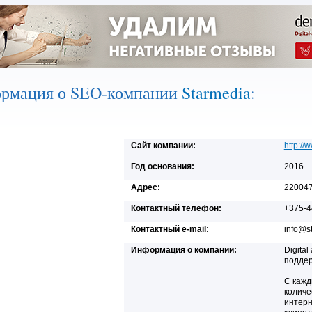
рмация о SEO-компании
Starmedia
:
Сайт компании:
http://
Год основания:
2016
Адрес:
220047,
Контактный телефон:
+375-4
Контактный e-mail:
info@s
Информация о компании:
Digita
поддер
С кажд
количе
интерн