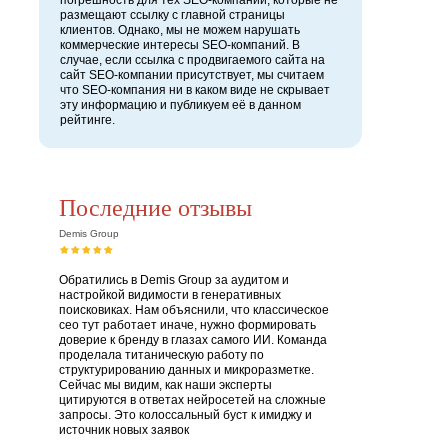
погрешность для тех SEO-компаний, которые не
размещают ссылку с главной страницы
клиентов. Однако, мы не можем нарушать
коммерческие интересы SEO-компаний. В
случае, если ссылка с продвигаемого сайта на
сайт SEO-компании присутствует, мы считаем
что SEO-компания ни в каком виде не скрывает
эту информацию и публикуем её в данном
рейтинге.
Последние отзывы
Demis Group
Обратились в Demis Group за аудитом и
настройкой видимости в генеративных
поисковиках. Нам объяснили, что классическое
сео тут работает иначе, нужно формировать
доверие к бренду в глазах самого ИИ. Команда
проделала титаническую работу по
структурированию данных и микроразметке.
Сейчас мы видим, как наши эксперты
цитируются в ответах нейросетей на сложные
запросы. Это колоссальный буст к имиджу и
источник новых заявок