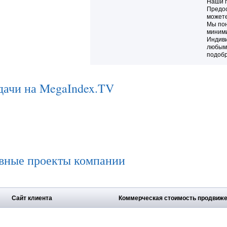
Наши 
Предос
можете
Мы пон
миними
Индиви
любыми
подобр
дачи на MegaIndex.TV
вные проекты компании
Сайт клиента
Коммерческая стоимость продвиж