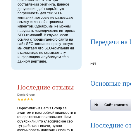
привязывался к ней при
составлении рейтинга. Данное
допущение даёт серьёзную
погрешность для тех SEO-
компаний, которые не размещают
ссылку с главной страницы
клиентов. Однако, мы не можем
нарушать коммерческие интересы
SEO-компаний. В случае, если
Передачи на
ссылка с продвигаемого сайта на
сайт SEO-компании присутствует,
мы считаем что SEO-компания ни
в каком виде не скрывает эту
информацию и публикуем её в
данном рейтинге.
нет
Основные пр
Последние отзывы
Demis Group
№
Сайт клиента
Обратились в Demis Group за
аудитом и настройкой видимости в
генеративных поисковиках. Нам
объяснили, что классическое сео
Последние о
тут работает иначе, нужно
формировать доверие к бренду в