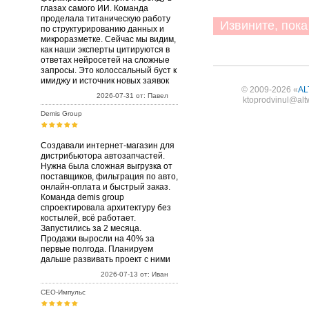
глазах самого ИИ. Команда
проделала титаническую работу
Извините, пока 
по структурированию данных и
микроразметке. Сейчас мы видим,
как наши эксперты цитируются в
ответах нейросетей на сложные
запросы. Это колоссальный буст к
имиджу и источник новых заявок
© 2009-2026 «
AL
2026-07-31 от: Павел
ktoprodvinul@alt
Demis Group
Создавали интернет-магазин для
дистрибьютора автозапчастей.
Нужна была сложная выгрузка от
поставщиков, фильтрация по авто,
онлайн-оплата и быстрый заказ.
Команда demis group
спроектировала архитектуру без
костылей, всё работает.
Запустились за 2 месяца.
Продажи выросли на 40% за
первые полгода. Планируем
дальше развивать проект с ними
2026-07-13 от: Иван
СЕО-Импульс