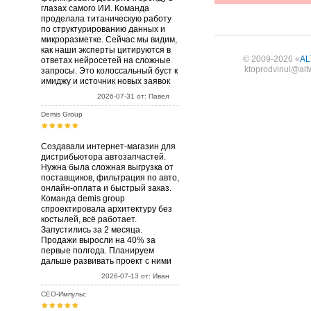
глазах самого ИИ. Команда
проделала титаническую работу
по структурированию данных и
микроразметке. Сейчас мы видим,
как наши эксперты цитируются в
© 2009-2026 «
AL
ответах нейросетей на сложные
ktoprodvinul@alt
запросы. Это колоссальный буст к
имиджу и источник новых заявок
2026-07-31 от: Павел
Demis Group
Создавали интернет-магазин для
дистрибьютора автозапчастей.
Нужна была сложная выгрузка от
поставщиков, фильтрация по авто,
онлайн-оплата и быстрый заказ.
Команда demis group
спроектировала архитектуру без
костылей, всё работает.
Запустились за 2 месяца.
Продажи выросли на 40% за
первые полгода. Планируем
дальше развивать проект с ними
2026-07-13 от: Иван
СЕО-Импульс