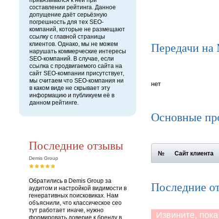
привязывался к ней при
составлении рейтинга. Данное
допущение даёт серьёзную
погрешность для тех SEO-
компаний, которые не размещают
ссылку с главной страницы
Передачи на
клиентов. Однако, мы не можем
нарушать коммерческие интересы
SEO-компаний. В случае, если
ссылка с продвигаемого сайта на
сайт SEO-компании присутствует,
мы считаем что SEO-компания ни
нет
в каком виде не скрывает эту
информацию и публикуем её в
данном рейтинге.
Основные пр
Последние отзывы
№
Сайт клиента
Demis Group
Обратились в Demis Group за
Последние о
аудитом и настройкой видимости в
генеративных поисковиках. Нам
объяснили, что классическое сео
тут работает иначе, нужно
Извините, пока 
формировать доверие к бренду в