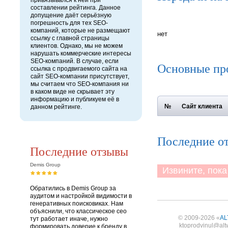
привязывался к ней при
составлении рейтинга. Данное
допущение даёт серьёзную
погрешность для тех SEO-
компаний, которые не размещают
нет
ссылку с главной страницы
клиентов. Однако, мы не можем
нарушать коммерческие интересы
SEO-компаний. В случае, если
Основные пр
ссылка с продвигаемого сайта на
сайт SEO-компании присутствует,
мы считаем что SEO-компания ни
в каком виде не скрывает эту
информацию и публикуем её в
№
Сайт клиента
данном рейтинге.
Последние от
Последние отзывы
Demis Group
Извините, пока 
Обратились в Demis Group за
аудитом и настройкой видимости в
генеративных поисковиках. Нам
объяснили, что классическое сео
© 2009-2026 «
AL
тут работает иначе, нужно
ktoprodvinul@alt
формировать доверие к бренду в