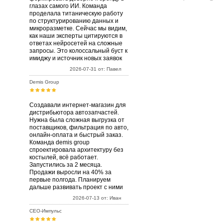
глазах самого ИИ. Команда
проделала титаническую работу
по структурированию данных и
микроразметке. Сейчас мы видим,
как наши эксперты цитируются в
ответах нейросетей на сложные
запросы. Это колоссальный буст к
имиджу и источник новых заявок
2026-07-31 от: Павел
Demis Group
Создавали интернет-магазин для
дистрибьютора автозапчастей.
Нужна была сложная выгрузка от
поставщиков, фильтрация по авто,
онлайн-оплата и быстрый заказ.
Команда demis group
спроектировала архитектуру без
костылей, всё работает.
Запустились за 2 месяца.
Продажи выросли на 40% за
первые полгода. Планируем
дальше развивать проект с ними
2026-07-13 от: Иван
СЕО-Импульс