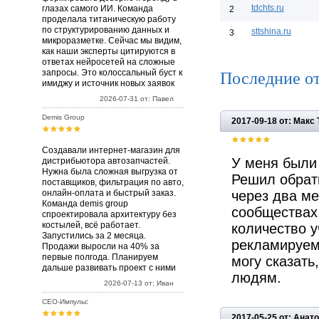
tdchts.ru
глазах самого ИИ. Команда
2
проделала титаническую работу
по структурированию данных и
sttshina.ru
3
микроразметке. Сейчас мы видим,
как наши эксперты цитируются в
ответах нейросетей на сложные
Последние о
запросы. Это колоссальный буст к
имиджу и источник новых заявок
2026-07-31 от: Павел
Demis Group
2017-09-18 от: Макс
Создавали интернет-магазин для
У меня были 
дистрибьютора автозапчастей.
Нужна была сложная выгрузка от
Решил обрат
поставщиков, фильтрация по авто,
онлайн-оплата и быстрый заказ.
через два м
Команда demis group
сообществах
спроектировала архитектуру без
костылей, всё работает.
количество у
Запустились за 2 месяца.
рекламируемы
Продажи выросли на 40% за
первые полгода. Планируем
могу сказать
дальше развивать проект с ними
людям.
2026-07-13 от: Иван
СЕО-Импульс
2017-05-25 от: Анат