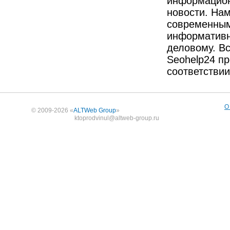
информацион
новости. Нам
современным
информативны
деловому. В
Seohelp24 п
соответстви
О
© 2009-2026 «
ALTWeb Group
»
ktoprodvinul@altweb-group.ru