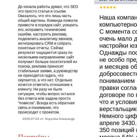
До начала работы думал, что SEO
это просто статьи и ссылки.
Оказалось, что это лишь часть
Наша компан
общей картины. Команда помогла
компьютерной
привести в порядок сайт, ускорить
его, исправить технические
С момента со
ошибки, настроить рекламу,
очень мало 
подключить аналитику звонков,
интегрировать CRM и собрать
настройки ю
понятные отчеты. Сейчас
Однажды пос
результат ощущается сразу по
нескольким направлениям: сайт
не особо пре
получает больше посетителей из
и месяцев о
поиска, реклама приносит
стабильные заявки, а руководству
добросовестн
не приходится гадать, что
пониманием о
окупается, а что нет. Отдельно
хочется отметить отношение к
правки согла
клиенту. Ни разу не было
договоре по 
ситуации, чтобы вопрос остался
без ответа или задача просто
что и услов
"повисла". Всегда есть обратная
связь и понимание, что
верстальщик
происходит с проектом.
Немного цифр
2026-07-03 от: Королёв Александр
апреле 3430.
350 позиций 
Партнёры