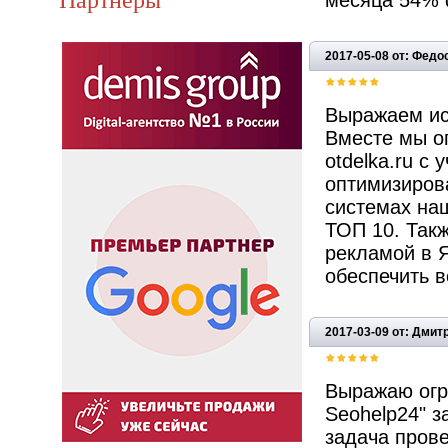
месяца 54% 
2017-05-08 от: Федос
Выражаем ис
Вместе мы оп
otdelka.ru с
оптимизирова
системах на
ТОП 10. Так
рекламой в Я
обеспечить в
2017-03-09 от: Дмит
Выражаю огр
Sеоhelp24" з
задача прове