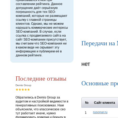
привязывался к ней при
составлении рейтинга. Данное
допущение даёт серьёзную
погрешность для тех SEO-
компаний, которые не размещают
ссылку с главной страницы
клиентов. Однако, мы не можем
нарушать коммерческие интересы
SEO-компаний. В случае, если
ссылка с продвигаемого сайта на
сайт SEO-компании присутствует,
Передачи на
мы считаем что SEO-компания ни
в каком виде не скрывает эту
информацию и публикуем её в
данном рейтинге.
нет
Последние отзывы
Основные пр
Demis Group
Обратились в Demis Group за
аудитом и настройкой видимости в
№
Сайт клиента
генеративных поисковиках. Нам
объяснили, что классическое сео
rusonar.ru
1
тут работает иначе, нужно
формировать доверие к бренду в