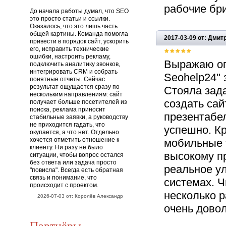
рабочие бр
До начала работы думал, что SEO
это просто статьи и ссылки.
Оказалось, что это лишь часть
общей картины. Команда помогла
2017-03-09 от: Дмит
привести в порядок сайт, ускорить
его, исправить технические
ошибки, настроить рекламу,
Выражаю ог
подключить аналитику звонков,
интегрировать CRM и собрать
Sеоhelp24" 
понятные отчеты. Сейчас
результат ощущается сразу по
Стояла зад
нескольким направлениям: сайт
создать сай
получает больше посетителей из
поиска, реклама приносит
презентабе
стабильные заявки, а руководству
не приходится гадать, что
успешно. Кр
окупается, а что нет. Отдельно
хочется отметить отношение к
мобильные 
клиенту. Ни разу не было
высокому п
ситуации, чтобы вопрос остался
без ответа или задача просто
реальное у
"повисла". Всегда есть обратная
связь и понимание, что
системах. Ч
происходит с проектом.
несколько ра
2026-07-03 от: Королёв Александр
очень дово
Партнёры