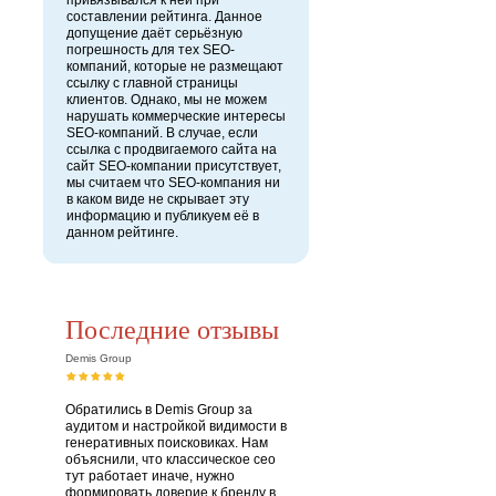
привязывался к ней при
составлении рейтинга. Данное
допущение даёт серьёзную
погрешность для тех SEO-
компаний, которые не размещают
ссылку с главной страницы
клиентов. Однако, мы не можем
нарушать коммерческие интересы
SEO-компаний. В случае, если
ссылка с продвигаемого сайта на
сайт SEO-компании присутствует,
мы считаем что SEO-компания ни
в каком виде не скрывает эту
информацию и публикуем её в
данном рейтинге.
Последние отзывы
Demis Group
Обратились в Demis Group за
аудитом и настройкой видимости в
генеративных поисковиках. Нам
объяснили, что классическое сео
тут работает иначе, нужно
формировать доверие к бренду в