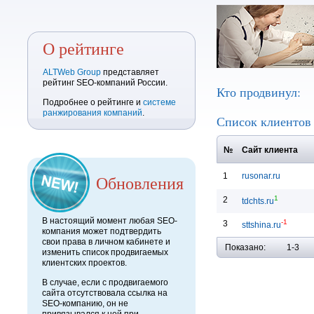
О рейтинге
ALTWeb Group
представляет
рейтинг SEO-компаний России.
Кто продвинул:
Подробнее о рейтинге и
системе
ранжирования компаний
.
Список клиенто
№
Сайт клиента
1
rusonar.ru
Обновления
1
2
tdchts.ru
В настоящий момент любая SEO-
-1
3
sttshina.ru
компания может подтвердить
свои права в личном кабинете и
Показано:
1-3
изменить список продвигаемых
клиентских проектов.
В случае, если с продвигаемого
сайта отсутствовала ссылка на
SEO-компанию, он не