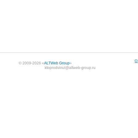
О
© 2009-2026 «
ALTWeb Group
»
ktoprodvinul@altweb-group.ru