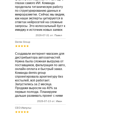
глазах самого ИИ. Команда
проделала титаническую работу
по структурированию данных и
микроразметке. Сейчас мы видим,
как наши эксперты цитируются в
ответах нейросетей на сложные
запросы. Это колоссальный буст к
имиджу и источник новых заявок
2026-07-31 от: Павел
Demis Group
Создавали интернет-магазин для
дистрибьютора автозапчастей.
Нужна была сложная выгрузка от
поставщиков, фильтрация по авто,
онлайн-оплата и быстрый заказ.
Команда demis group
спроектировала архитектуру без
костылей, всё работает.
Запустились за 2 месяца.
Продажи выросли на 40% за
первые полгода. Планируем
дальше развивать проект с ними
2026-07-13 от: Иван
СЕО-Импульс