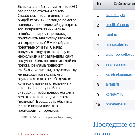
№
Сайт клиен
До начала работы думал, что SEO
это просто статьи и ссылки.
statusday.ru
1
Оказалось, что это лишь часть
общей картины. Команда помогла
привести в порядок сайт, ускорить
medikafarm.ru
2
его, исправить технические
ошибки, настроить рекламу,
ramt.ru
3
подключить аналитику звонков,
интегрировать CRM и собрать
megasalon.ru
4
понятные отчеты. Сейчас
результат ощущается сразу по
waterloo-collectio
5
нескольким направлениям: сайт
получает больше посетителей из
sevnews.net
6
поиска, реклама приносит
стабильные заявки, а руководству
не приходится гадать, что
karelin-kamin.ru
7
окупается, а что нет. Отдельно
хочется отметить отношение к
airmir.ru
8
клиенту. Ни разу не было
ситуации, чтобы вопрос остался
korea-m.ru
9
без ответа или задача просто
"повисла". Всегда есть обратная
pmbmebel.ru
10
связь и понимание, что
происходит с проектом.
2026-07-03 от: Королёв Александр
Последние о
group
Партнёры