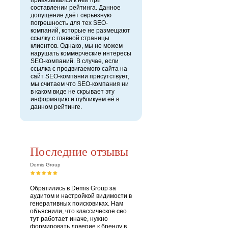
привязывался к ней при
составлении рейтинга. Данное
допущение даёт серьёзную
погрешность для тех SEO-
компаний, которые не размещают
ссылку с главной страницы
клиентов. Однако, мы не можем
нарушать коммерческие интересы
SEO-компаний. В случае, если
ссылка с продвигаемого сайта на
сайт SEO-компании присутствует,
мы считаем что SEO-компания ни
в каком виде не скрывает эту
информацию и публикуем её в
данном рейтинге.
Последние отзывы
Demis Group
Обратились в Demis Group за
аудитом и настройкой видимости в
генеративных поисковиках. Нам
объяснили, что классическое сео
тут работает иначе, нужно
формировать доверие к бренду в