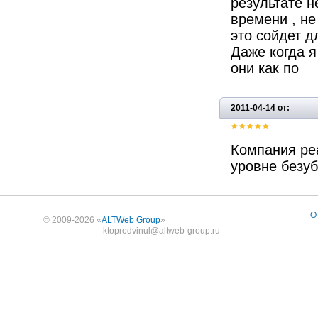
результате н
времени , не
это сойдет д
Даже когда я
они как по
2011-04-14 от:
Компания ре
уровне безуб
О
© 2009-2026 «
ALTWeb Group
»
ktoprodvinul@altweb-group.ru