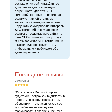
привязывался к ней при
составлении рейтинга. Данное
допущение даёт серьёзную
погрешность для тех SEO-
компаний, которые не размещают
ссылку с главной страницы
клиентов. Однако, мы не можем
нарушать коммерческие интересы
SEO-компаний. В случае, если
ссылка с продвигаемого сайта на
сайт SEO-компании присутствует,
мы считаем что SEO-компания ни
в каком виде не скрывает эту
информацию и публикуем её в
данном рейтинге.
Последние отзывы
Demis Group
Обратились в Demis Group за
аудитом и настройкой видимости в
генеративных поисковиках. Нам
объяснили, что классическое сео
тут работает иначе, нужно
формировать доверие к бренду в