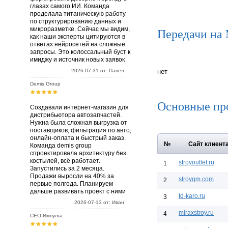
глазах самого ИИ. Команда
проделала титаническую работу
по структурированию данных и
микроразметке. Сейчас мы видим,
Передачи на
как наши эксперты цитируются в
ответах нейросетей на сложные
запросы. Это колоссальный буст к
имиджу и источник новых заявок
2026-07-31 от: Павел
нет
Demis Group
Основные пр
Создавали интернет-магазин для
дистрибьютора автозапчастей.
Нужна была сложная выгрузка от
поставщиков, фильтрация по авто,
онлайн-оплата и быстрый заказ.
№
Сайт клиент
Команда demis group
спроектировала архитектуру без
костылей, всё работает.
stroyoutlet.ru
1
Запустились за 2 месяца.
Продажи выросли на 40% за
stroygm.com
2
первые полгода. Планируем
дальше развивать проект с ними
td-karo.ru
3
2026-07-13 от: Иван
miraxstroy.ru
4
СЕО-Импульс