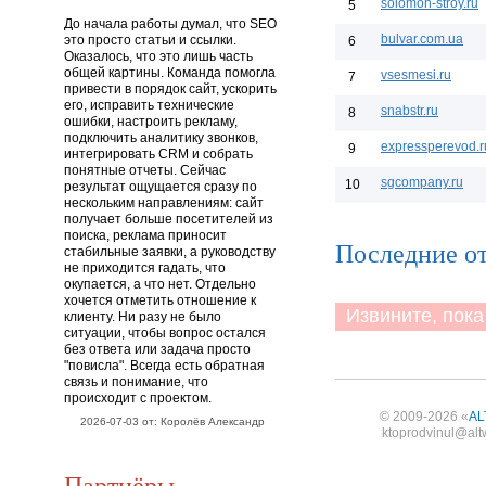
solomon-stroy.ru
5
До начала работы думал, что SEO
bulvar.com.ua
это просто статьи и ссылки.
6
Оказалось, что это лишь часть
общей картины. Команда помогла
vsesmesi.ru
7
привести в порядок сайт, ускорить
его, исправить технические
snabstr.ru
8
ошибки, настроить рекламу,
подключить аналитику звонков,
expressperevod.r
9
интегрировать CRM и собрать
понятные отчеты. Сейчас
sgcompany.ru
10
результат ощущается сразу по
нескольким направлениям: сайт
получает больше посетителей из
поиска, реклама приносит
Последние о
стабильные заявки, а руководству
не приходится гадать, что
окупается, а что нет. Отдельно
хочется отметить отношение к
Извините, пока 
клиенту. Ни разу не было
ситуации, чтобы вопрос остался
без ответа или задача просто
"повисла". Всегда есть обратная
связь и понимание, что
происходит с проектом.
© 2009-2026 «
AL
2026-07-03 от: Королёв Александр
ktoprodvinul@alt
Партнёры