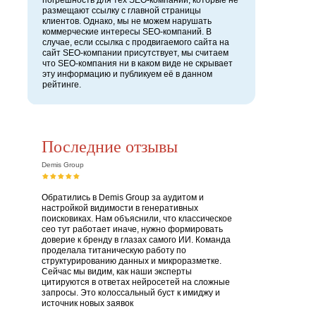
погрешность для тех SEO-компаний, которые не
размещают ссылку с главной страницы
клиентов. Однако, мы не можем нарушать
коммерческие интересы SEO-компаний. В
случае, если ссылка с продвигаемого сайта на
сайт SEO-компании присутствует, мы считаем
что SEO-компания ни в каком виде не скрывает
эту информацию и публикуем её в данном
рейтинге.
Последние отзывы
Demis Group
Обратились в Demis Group за аудитом и
настройкой видимости в генеративных
поисковиках. Нам объяснили, что классическое
сео тут работает иначе, нужно формировать
доверие к бренду в глазах самого ИИ. Команда
проделала титаническую работу по
структурированию данных и микроразметке.
Сейчас мы видим, как наши эксперты
цитируются в ответах нейросетей на сложные
запросы. Это колоссальный буст к имиджу и
источник новых заявок