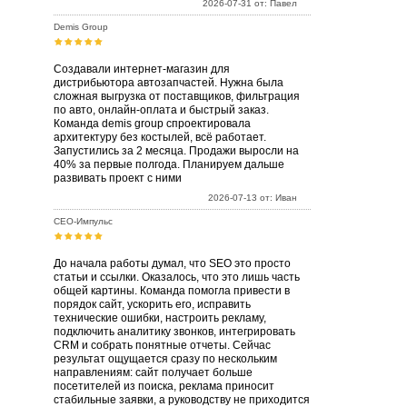
2026-07-31 от: Павел
Demis Group
Создавали интернет-магазин для
дистрибьютора автозапчастей. Нужна была
сложная выгрузка от поставщиков, фильтрация
по авто, онлайн-оплата и быстрый заказ.
Команда demis group спроектировала
архитектуру без костылей, всё работает.
Запустились за 2 месяца. Продажи выросли на
40% за первые полгода. Планируем дальше
развивать проект с ними
2026-07-13 от: Иван
СЕО-Импульс
До начала работы думал, что SEO это просто
статьи и ссылки. Оказалось, что это лишь часть
общей картины. Команда помогла привести в
порядок сайт, ускорить его, исправить
технические ошибки, настроить рекламу,
подключить аналитику звонков, интегрировать
CRM и собрать понятные отчеты. Сейчас
результат ощущается сразу по нескольким
направлениям: сайт получает больше
посетителей из поиска, реклама приносит
стабильные заявки, а руководству не приходится