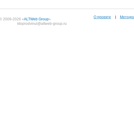
О проекте
Методо
© 2009-2026 «
ALTWeb Group
»
ktoprodvinul@altweb-group.ru