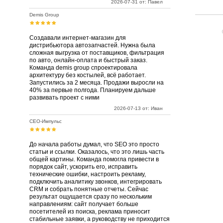
2026-07-31 от: Павел
Demis Group
Создавали интернет-магазин для
дистрибьютора автозапчастей. Нужна была
сложная выгрузка от поставщиков, фильтрация
по авто, онлайн-оплата и быстрый заказ.
Команда demis group спроектировала
архитектуру без костылей, всё работает.
Запустились за 2 месяца. Продажи выросли на
40% за первые полгода. Планируем дальше
развивать проект с ними
2026-07-13 от: Иван
СЕО-Импульс
До начала работы думал, что SEO это просто
статьи и ссылки. Оказалось, что это лишь часть
общей картины. Команда помогла привести в
порядок сайт, ускорить его, исправить
технические ошибки, настроить рекламу,
подключить аналитику звонков, интегрировать
CRM и собрать понятные отчеты. Сейчас
результат ощущается сразу по нескольким
направлениям: сайт получает больше
посетителей из поиска, реклама приносит
стабильные заявки, а руководству не приходится