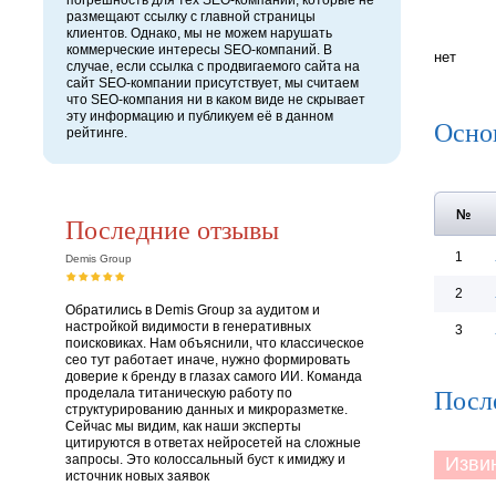
погрешность для тех SEO-компаний, которые не
размещают ссылку с главной страницы
клиентов. Однако, мы не можем нарушать
коммерческие интересы SEO-компаний. В
нет
случае, если ссылка с продвигаемого сайта на
сайт SEO-компании присутствует, мы считаем
что SEO-компания ни в каком виде не скрывает
эту информацию и публикуем её в данном
Осно
рейтинге.
№
Последние отзывы
1
Demis Group
2
Обратились в Demis Group за аудитом и
настройкой видимости в генеративных
3
поисковиках. Нам объяснили, что классическое
сео тут работает иначе, нужно формировать
доверие к бренду в глазах самого ИИ. Команда
Посл
проделала титаническую работу по
структурированию данных и микроразметке.
Сейчас мы видим, как наши эксперты
цитируются в ответах нейросетей на сложные
запросы. Это колоссальный буст к имиджу и
Извини
источник новых заявок