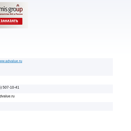
www.advalue.ru
5) 507-10-41
dvalue.ru