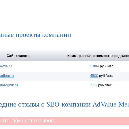
вные проекты компании
Сайт клиента
Коммерческая стоимость продвиж
ayda.ru
11004
руб./мес.
arttour.ru
4500
руб./мес.
dorognik.ru
532
руб./мес.
едние отзывы о SEO-компании AdValue Me
те, пока нет отзывов.