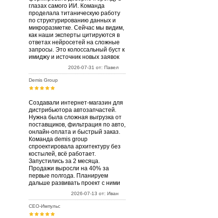
глазах самого ИИ. Команда
проделала титаническую работу
по структурированию данных и
микроразметке. Сейчас мы видим,
как наши эксперты цитируются в
ответах нейросетей на сложные
запросы. Это колоссальный буст к
имиджу и источник новых заявок
2026-07-31 от: Павел
Demis Group
Создавали интернет-магазин для
дистрибьютора автозапчастей.
Нужна была сложная выгрузка от
поставщиков, фильтрация по авто,
онлайн-оплата и быстрый заказ.
Команда demis group
спроектировала архитектуру без
костылей, всё работает.
Запустились за 2 месяца.
Продажи выросли на 40% за
первые полгода. Планируем
дальше развивать проект с ними
2026-07-13 от: Иван
СЕО-Импульс