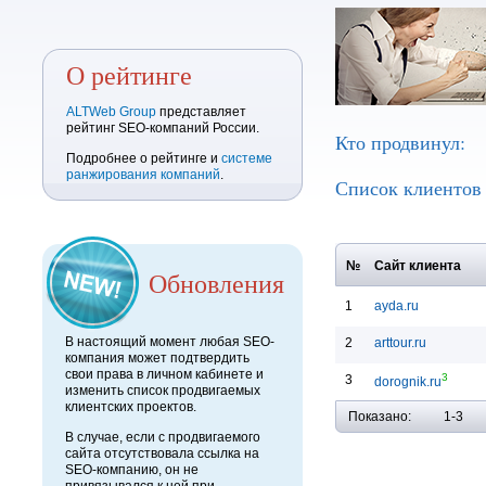
О рейтинге
ALTWeb Group
представляет
рейтинг SEO-компаний России.
Кто продвинул:
Подробнее о рейтинге и
системе
ранжирования компаний
.
Список клиенто
№
Сайт клиента
Обновления
1
ayda.ru
В настоящий момент любая SEO-
2
arttour.ru
компания может подтвердить
свои права в личном кабинете и
3
3
dorognik.ru
изменить список продвигаемых
клиентских проектов.
Показано:
1-3
В случае, если с продвигаемого
сайта отсутствовала ссылка на
SEO-компанию, он не