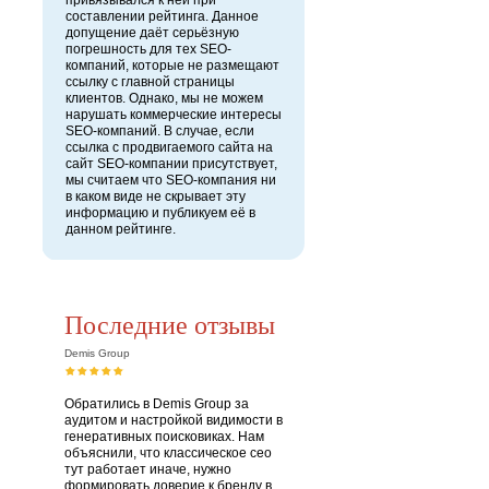
привязывался к ней при
составлении рейтинга. Данное
допущение даёт серьёзную
погрешность для тех SEO-
компаний, которые не размещают
ссылку с главной страницы
клиентов. Однако, мы не можем
нарушать коммерческие интересы
SEO-компаний. В случае, если
ссылка с продвигаемого сайта на
сайт SEO-компании присутствует,
мы считаем что SEO-компания ни
в каком виде не скрывает эту
информацию и публикуем её в
данном рейтинге.
Последние отзывы
Demis Group
Обратились в Demis Group за
аудитом и настройкой видимости в
генеративных поисковиках. Нам
объяснили, что классическое сео
тут работает иначе, нужно
формировать доверие к бренду в