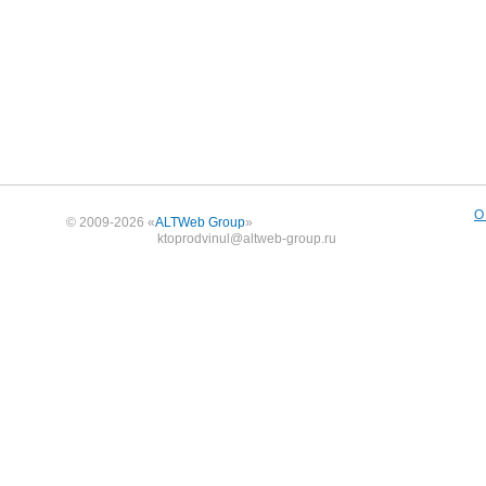
О
© 2009-2026 «
ALTWeb Group
»
ktoprodvinul@altweb-group.ru