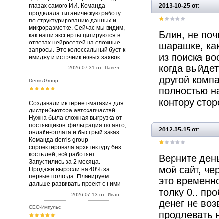
глазах самого ИИ. Команда
2013-10-25 от:
проделала титаническую работу
по структурированию данных и
микроразметке. Сейчас мы видим,
Блин, не поч
как наши эксперты цитируются в
ответах нейросетей на сложные
шарашке, как
запросы. Это колоссальный буст к
из поиска во
имиджу и источник новых заявок
когда выйдет
2026-07-31 от: Павел
другой компа
Demis Group
полностью н
контору сто
Создавали интернет-магазин для
дистрибьютора автозапчастей.
Нужна была сложная выгрузка от
поставщиков, фильтрация по авто,
2012-05-15 от:
онлайн-оплата и быстрый заказ.
Команда demis group
спроектировала архитектуру без
костылей, всё работает.
Верните день
Запустились за 2 месяца.
мой сайт, че
Продажи выросли на 40% за
первые полгода. Планируем
это временно.
дальше развивать проект с ними
толку 0.. пр
2026-07-13 от: Иван
денег не воз
СЕО-Импульс
продлевать н