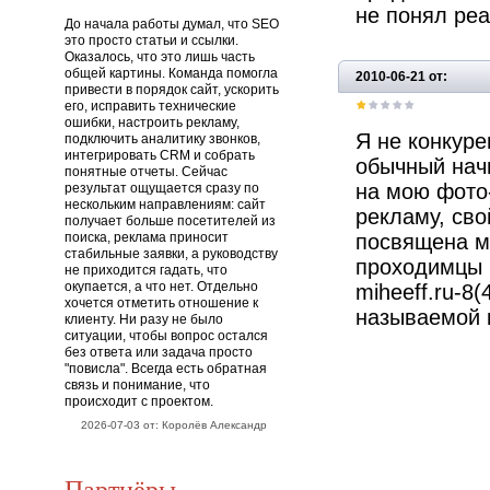
не понял ре
До начала работы думал, что SEO
это просто статьи и ссылки.
Оказалось, что это лишь часть
общей картины. Команда помогла
2010-06-21 от:
привести в порядок сайт, ускорить
его, исправить технические
ошибки, настроить рекламу,
Я не конкуре
подключить аналитику звонков,
интегрировать CRM и собрать
обычный нач
понятные отчеты. Сейчас
на мою фото
результат ощущается сразу по
нескольким направлениям: сайт
рекламу, сво
получает больше посетителей из
поиска, реклама приносит
посвящена м
стабильные заявки, а руководству
проходимцы в
не приходится гадать, что
окупается, а что нет. Отдельно
miheeff.ru-8
хочется отметить отношение к
называемой 
клиенту. Ни разу не было
ситуации, чтобы вопрос остался
без ответа или задача просто
"повисла". Всегда есть обратная
связь и понимание, что
происходит с проектом.
2026-07-03 от: Королёв Александр
Партнёры