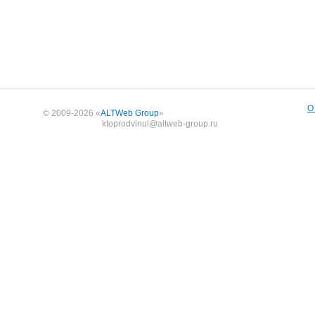
О
© 2009-2026 «
ALTWeb Group
»
ktoprodvinul@altweb-group.ru