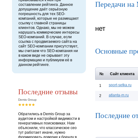
привязывался к ней при
Передачи на
составлении рейтинга. Данное
допущение даёт серьёзную
погрешность для тех SEO-
компаний, которые не размещают
ссылку с главной страницы
нет
клиентов. Однако, мы не можем
нарушать коммерческие интересы
SEO-компаний. В случае, если
ссылка с продвигаемого сайта на
сайт SEO-компании присутствует,
Основные пр
мы считаем что SEO-компания ни
в каком виде не скрывает эту
информацию и публикуем её в
данном рейтинге.
№
Сайт клиента
sport-setka.ru
1
Последние отзывы
atlanta-m.ru
2
Demis Group
Последние от
Обратились в Demis Group за
аудитом и настройкой видимости в
генеративных поисковиках. Нам
объяснили, что классическое сео
тут работает иначе, нужно
формировать доверие к бренду в