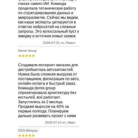
глазах самого ИИ. Команда
проделала титаническую работу
по структурированию данных и
микроразметке. Сейчас мы видим,
как наши эксперты цитируются в
ответах нейросетей на сложные
запросы. Это колоссальный буст к
имиджу и источник новых заявок
2026-07-31 от: Павел
Demis Group
Создавали интернет-магазин для
дистрибьютора автозапчастей.
Нужна была сложная выгрузка от
поставщиков, фильтрация по авто,
онлайн-оплата и быстрый заказ.
Команда demis group
спроектировала архитектуру без
костылей, всё работает.
Запустились за 2 месяца.
Продажи выросли на 40% за
первые полгода. Планируем
дальше развивать проект с ними
2026-07-13 от: Иван
СЕО-Импульс