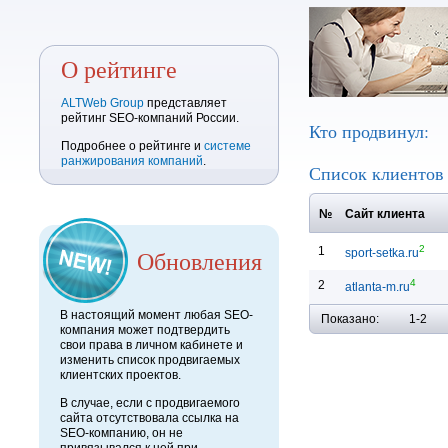
О рейтинге
ALTWeb Group
представляет
рейтинг SEO-компаний России.
Кто продвинул:
Подробнее о рейтинге и
системе
ранжирования компаний
.
Список клиенто
№
Сайт клиента
2
1
Обновления
sport-setka.ru
4
2
atlanta-m.ru
В настоящий момент любая SEO-
Показано:
1-2
компания может подтвердить
свои права в личном кабинете и
изменить список продвигаемых
клиентских проектов.
В случае, если с продвигаемого
сайта отсутствовала ссылка на
SEO-компанию, он не