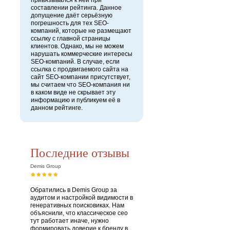
привязывался к ней при
составлении рейтинга. Данное
допущение даёт серьёзную
погрешность для тех SEO-
компаний, которые не размещают
ссылку с главной страницы
клиентов. Однако, мы не можем
нарушать коммерческие интересы
SEO-компаний. В случае, если
ссылка с продвигаемого сайта на
сайт SEO-компании присутствует,
мы считаем что SEO-компания ни
в каком виде не скрывает эту
информацию и публикуем её в
данном рейтинге.
Последние отзывы
Demis Group
Обратились в Demis Group за
аудитом и настройкой видимости в
генеративных поисковиках. Нам
объяснили, что классическое сео
тут работает иначе, нужно
формировать доверие к бренду в