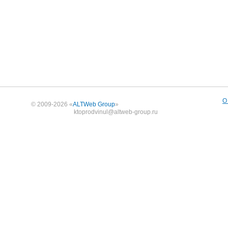
О
© 2009-2026 «
ALTWeb Group
»
ktoprodvinul@altweb-group.ru