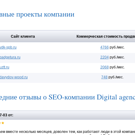
вные проекты компании
Сайт клиента
Коммерческая стоимость продв
vdk-spb.ru
4766
руб./мес.
gadgetura.ru
2204
руб./мес.
uztt.ru
2068
руб./мес.
davydov-wood.ru
748
руб./мес.
дние отзывы о SEO-компании Digital agen
7-03 от:
ем вместе несколько месяцев, доволен тем, как работают люди в этой компа