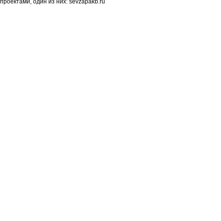
роектами, один из них: sevzapakb.ru