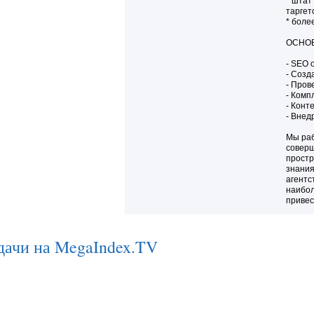
* штат
таргет
* боле
ОСНО
- SEO 
- Созд
- Пров
- Комп
- Конт
- Внед
Мы раб
соверш
простр
знания
агентс
наибол
привес
дачи на MegaIndex.TV