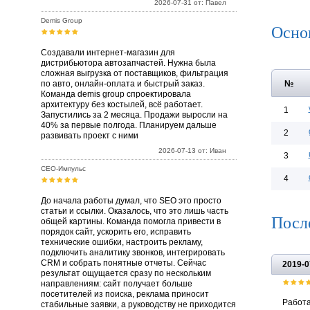
2026-07-31 от: Павел
Demis Group
Осно
Создавали интернет-магазин для
дистрибьютора автозапчастей. Нужна была
сложная выгрузка от поставщиков, фильтрация
по авто, онлайн-оплата и быстрый заказ.
№
Команда demis group спроектировала
архитектуру без костылей, всё работает.
1
Запустились за 2 месяца. Продажи выросли на
40% за первые полгода. Планируем дальше
2
развивать проект с ними
2026-07-13 от: Иван
3
СЕО-Импульс
4
До начала работы думал, что SEO это просто
статьи и ссылки. Оказалось, что это лишь часть
После
общей картины. Команда помогла привести в
порядок сайт, ускорить его, исправить
технические ошибки, настроить рекламу,
подключить аналитику звонков, интегрировать
CRM и собрать понятные отчеты. Сейчас
2019-0
результат ощущается сразу по нескольким
направлениям: сайт получает больше
посетителей из поиска, реклама приносит
Работа
стабильные заявки, а руководству не приходится