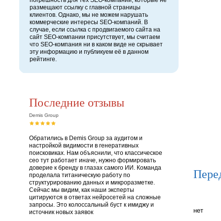
погрешность для тех SEO-компаний, которые не
размещают ссылку с главной страницы
клиентов. Однако, мы не можем нарушать
коммерческие интересы SEO-компаний. В
случае, если ссылка с продвигаемого сайта на
сайт SEO-компании присутствует, мы считаем
что SEO-компания ни в каком виде не скрывает
эту информацию и публикуем её в данном
рейтинге.
Последние отзывы
Demis Group
Обратились в Demis Group за аудитом и
настройкой видимости в генеративных
поисковиках. Нам объяснили, что классическое
сео тут работает иначе, нужно формировать
доверие к бренду в глазах самого ИИ. Команда
Пере
проделала титаническую работу по
структурированию данных и микроразметке.
Сейчас мы видим, как наши эксперты
цитируются в ответах нейросетей на сложные
запросы. Это колоссальный буст к имиджу и
нет
источник новых заявок