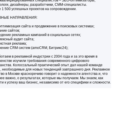
 квалифицированных специалистов – SEO-оптимизаторы,
ологи, дизайнеры, разработчики, СММ-специалисты.
е 1 500 успешных проектов на сопровождении.
ВНЫЕ НАПРАВЛЕНИЯ:
оптимизация сайта и продвижение в поисковых системах;
ание сайтов;
едение рекламных кампаний в социальных сетях;
лексный аудит сайта;
екстная реклама;
рение CRM систем (amoCRM, Битрикс24);
отаем в рекламной индустрии с 2004 года и за это время в
енстве изучили требования современного цифрового
анства. Колоссальный практический опыт дал нашей команде
, необходимые для новых тенденций завтрашнего дня. Рекламное
тво в Москве красноречиво говорит о надежности агентства и, что
ее важно, о результатах, которые мы получаем. Мы знаем, как
ти к успеху ваш бизнес, независимо от его специфики и сложности.