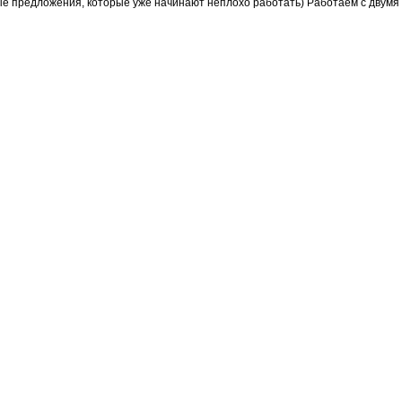
е предложения, которые уже начинают неплохо работать) Работаем с двумя п