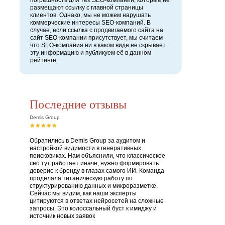
погрешность для тех SEO-компаний, которые не
размещают ссылку с главной страницы
клиентов. Однако, мы не можем нарушать
коммерческие интересы SEO-компаний. В
случае, если ссылка с продвигаемого сайта на
сайт SEO-компании присутствует, мы считаем
что SEO-компания ни в каком виде не скрывает
эту информацию и публикуем её в данном
рейтинге.
Последние отзывы
Demis Group
Обратились в Demis Group за аудитом и
настройкой видимости в генеративных
поисковиках. Нам объяснили, что классическое
сео тут работает иначе, нужно формировать
доверие к бренду в глазах самого ИИ. Команда
проделала титаническую работу по
структурированию данных и микроразметке.
Сейчас мы видим, как наши эксперты
цитируются в ответах нейросетей на сложные
запросы. Это колоссальный буст к имиджу и
источник новых заявок