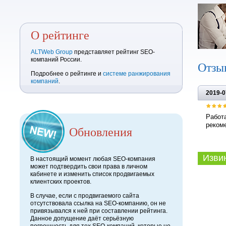
О рейтинге
ALTWeb Group
представляет рейтинг SEO-
компаний России.
Отзы
Подробнее о рейтинге и
системе ранжирования
компаний
.
2019-0
Работа
рекоме
Обновления
Извини
В настоящий момент любая SEO-компания
может подтвердить свои права в личном
кабинете и изменить список продвигаемых
клиентских проектов.
В случае, если с продвигаемого сайта
отсутствовала ссылка на SEO-компанию, он не
привязывался к ней при составлении рейтинга.
Данное допущение даёт серьёзную