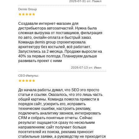
2026-07-31 от: Павел
Demis Group
Создавали интернет-магазин для
дистрибьютора автозапчастей. Нужна была
сложная выгрузка от поставщиков, фильтрация
по авто, онлайн-оплата и быстрый заказ.
Команда demis group спроектировала
архитектуру без костылей, всё работает.
Запустились за 2 месяца. Продажи выросли на
40% за первые полгода. Планируем дальше
развивать проект с ними
2026-07-13 от: Иван
СЕО-Импульс
До начала работы думал, что SEO это просто
статьи и ссылки. Оказалось, что это лишь часть
общей картины. Команда помогла привести в
порядок сайт, ускорить его, исправить
технические ошибки, настроить рекламу,
подключить аналитику звонков, интегрировать
CRM и собрать понятные отчеты. Сейчас
результат ощущается сразу по нескольким
направлениям: сайт получает больше
посетителей из поиска, реклама приносит
стабильные заявки, а руководству не приходится