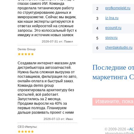
глазах самого ИИ. Команда
проделала титаническую работу
profkomplekt.ru
2
по структурированию данных и
микроразметке. Сейчас мы видим,
iz-lna.ru
3
как наши эксперты цитируются в
ответах нейросетей на сложные
ecounit.ru
4
запросы. Это колоссальный буст к
имиджу и источник новых заявок
sivov.ru
5
2026-07-31 от: Павел
cherdakstudio.ru
6
Demis Group
Создавали интернет-магазин для
Последние о
дистрибьютора автозапчастей.
Нужна была сложная выгрузка от
маркетинга С
поставщиков, фильтрация по авто,
онлайн-оплата и быстрый заказ.
Команда demis group
спроектировала архитектуру без
костылей, всё работает.
Запустились за 2 месяца.
Извините, пока 
Продажи выросли на 40% за
первые полгода. Планируем
дальше развивать проект с ними
2026-07-13 от: Иван
СЕО-Импульс
© 2009-2026 «
AL
ktoprodvinul@alt