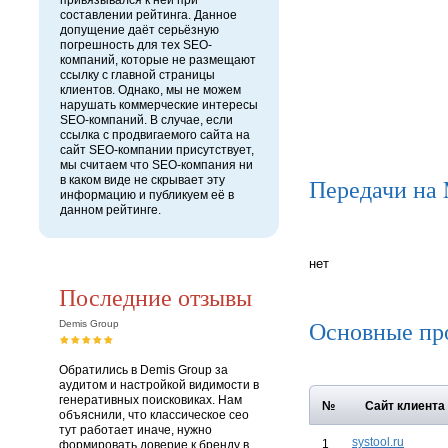
привязывался к ней при
составлении рейтинга. Данное
допущение даёт серьёзную
погрешность для тех SEO-
компаний, которые не размещают
ссылку с главной страницы
клиентов. Однако, мы не можем
нарушать коммерческие интересы
SEO-компаний. В случае, если
ссылка с продвигаемого сайта на
сайт SEO-компании присутствует,
мы считаем что SEO-компания ни
в каком виде не скрывает эту
Передачи на
информацию и публикуем её в
данном рейтинге.
нет
Последние отзывы
Основные пр
Demis Group
Обратились в Demis Group за
аудитом и настройкой видимости в
генеративных поисковиках. Нам
№
Сайт клиента
объяснили, что классическое сео
тут работает иначе, нужно
systool.ru
1
формировать доверие к бренду в