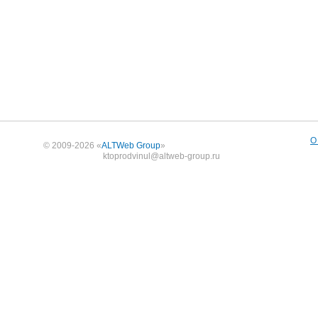
О
© 2009-2026 «
ALTWeb Group
»
ktoprodvinul@altweb-group.ru