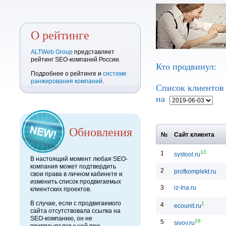
О рейтинге
ALTWeb Group
представляет
рейтинг SEO-компаний России.
Кто продвинул:
Подробнее о рейтинге и
системе
ранжирования компаний
.
Список клиенто
на
Обновления
№
Сайт клиента
10
1
systool.ru
В настоящий момент любая SEO-
компания может подтвердить
2
profkomplekt.ru
свои права в личном кабинете и
изменить список продвигаемых
3
iz-lna.ru
клиентских проектов.
В случае, если с продвигаемого
1
4
ecounit.ru
сайта отсутствовала ссылка на
SEO-компанию, он не
16
5
sivov.ru