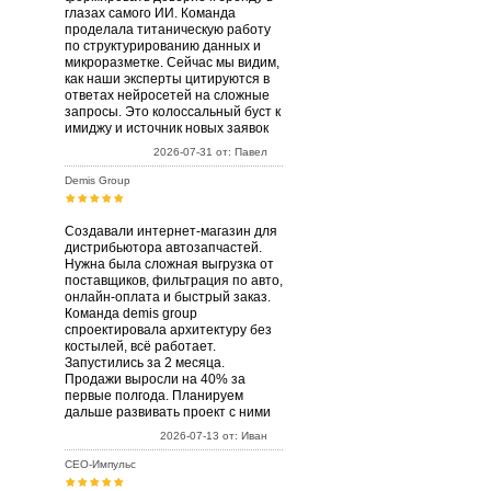
глазах самого ИИ. Команда
проделала титаническую работу
по структурированию данных и
микроразметке. Сейчас мы видим,
как наши эксперты цитируются в
ответах нейросетей на сложные
запросы. Это колоссальный буст к
имиджу и источник новых заявок
2026-07-31 от: Павел
Demis Group
Создавали интернет-магазин для
дистрибьютора автозапчастей.
Нужна была сложная выгрузка от
поставщиков, фильтрация по авто,
онлайн-оплата и быстрый заказ.
Команда demis group
спроектировала архитектуру без
костылей, всё работает.
Запустились за 2 месяца.
Продажи выросли на 40% за
первые полгода. Планируем
дальше развивать проект с ними
2026-07-13 от: Иван
СЕО-Импульс