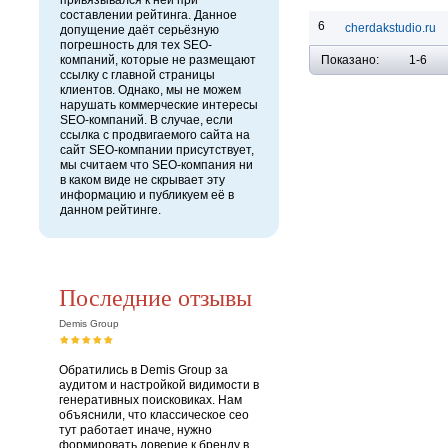
привязывался к ней при
составлении рейтинга. Данное
6
cherdakstudio.ru
допущение даёт серьёзную
погрешность для тех SEO-
Показано:
1-6
компаний, которые не размещают
ссылку с главной страницы
клиентов. Однако, мы не можем
нарушать коммерческие интересы
SEO-компаний. В случае, если
ссылка с продвигаемого сайта на
сайт SEO-компании присутствует,
мы считаем что SEO-компания ни
в каком виде не скрывает эту
информацию и публикуем её в
данном рейтинге.
Последние отзывы
Demis Group
Обратились в Demis Group за
аудитом и настройкой видимости в
генеративных поисковиках. Нам
объяснили, что классическое сео
тут работает иначе, нужно
формировать доверие к бренду в