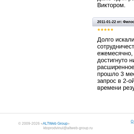
Виктором.
2011-01-22 от: Фил
Долго искали
сотрудничес
ежемесячно, 
достигнуто н
расширенное
прошло 3 мес
запрос в 2-о
времени резу
О
© 2009-2026 «
ALTWeb Group
»
ktoprodvinul@altweb-group.ru