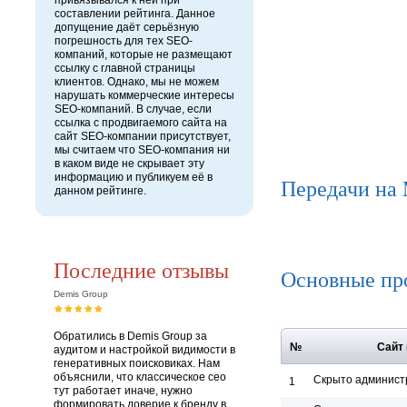
привязывался к ней при
составлении рейтинга. Данное
допущение даёт серьёзную
погрешность для тех SEO-
компаний, которые не размещают
ссылку с главной страницы
клиентов. Однако, мы не можем
нарушать коммерческие интересы
SEO-компаний. В случае, если
ссылка с продвигаемого сайта на
сайт SEO-компании присутствует,
мы считаем что SEO-компания ни
в каком виде не скрывает эту
информацию и публикуем её в
Передачи на
данном рейтинге.
Последние отзывы
Основные пр
Demis Group
Обратились в Demis Group за
№
Сайт
аудитом и настройкой видимости в
генеративных поисковиках. Нам
объяснили, что классическое сео
Скрыто админист
1
тут работает иначе, нужно
формировать доверие к бренду в