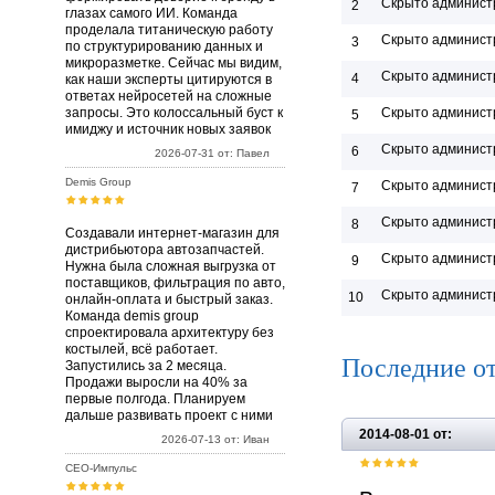
Скрыто админист
2
глазах самого ИИ. Команда
проделала титаническую работу
Скрыто админист
3
по структурированию данных и
микроразметке. Сейчас мы видим,
Скрыто админист
4
как наши эксперты цитируются в
ответах нейросетей на сложные
запросы. Это колоссальный буст к
Скрыто админист
5
имиджу и источник новых заявок
Скрыто админист
6
2026-07-31 от: Павел
Demis Group
Скрыто админист
7
Скрыто админист
8
Создавали интернет-магазин для
дистрибьютора автозапчастей.
Скрыто админист
9
Нужна была сложная выгрузка от
поставщиков, фильтрация по авто,
Скрыто админист
10
онлайн-оплата и быстрый заказ.
Команда demis group
спроектировала архитектуру без
костылей, всё работает.
Последние о
Запустились за 2 месяца.
Продажи выросли на 40% за
первые полгода. Планируем
дальше развивать проект с ними
2014-08-01 от:
2026-07-13 от: Иван
СЕО-Импульс