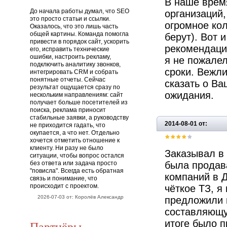
В наше врем
До начала работы думал, что SEO
организаций
это просто статьи и ссылки.
огромное кол
Оказалось, что это лишь часть
общей картины. Команда помогла
берут). Вот 
привести в порядок сайт, ускорить
рекомендации
его, исправить технические
ошибки, настроить рекламу,
я не пожалел
подключить аналитику звонков,
сроки. Вежли
интегрировать CRM и собрать
понятные отчеты. Сейчас
сказать о Ва
результат ощущается сразу по
ожидания.
нескольким направлениям: сайт
получает больше посетителей из
поиска, реклама приносит
стабильные заявки, а руководству
2014-08-01 от:
не приходится гадать, что
окупается, а что нет. Отдельно
хочется отметить отношение к
клиенту. Ни разу не было
Заказывал в
ситуации, чтобы вопрос остался
без ответа или задача просто
была продава
"повисла". Всегда есть обратная
компаний в Д
связь и понимание, что
происходит с проектом.
чёткое ТЗ, я
2026-07-03 от: Королёв Александр
предложили 
составляющую
итоге было п
Партнёры