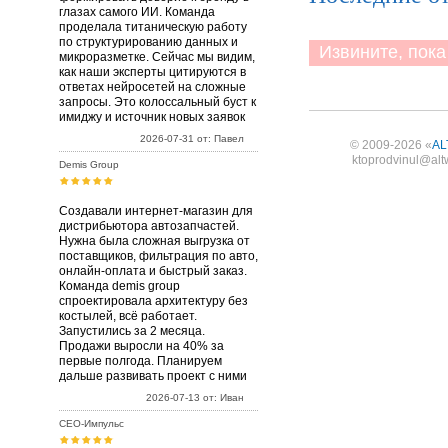
глазах самого ИИ. Команда
проделала титаническую работу
по структурированию данных и
Извините, пока 
микроразметке. Сейчас мы видим,
как наши эксперты цитируются в
ответах нейросетей на сложные
запросы. Это колоссальный буст к
имиджу и источник новых заявок
2026-07-31 от: Павел
© 2009-2026 «
AL
ktoprodvinul@alt
Demis Group
Создавали интернет-магазин для
дистрибьютора автозапчастей.
Нужна была сложная выгрузка от
поставщиков, фильтрация по авто,
онлайн-оплата и быстрый заказ.
Команда demis group
спроектировала архитектуру без
костылей, всё работает.
Запустились за 2 месяца.
Продажи выросли на 40% за
первые полгода. Планируем
дальше развивать проект с ними
2026-07-13 от: Иван
СЕО-Импульс