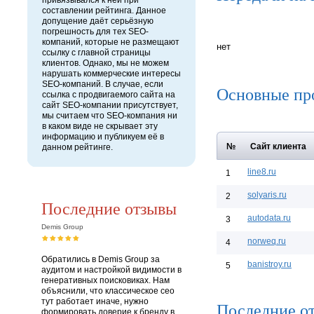
привязывался к ней при
составлении рейтинга. Данное
допущение даёт серьёзную
погрешность для тех SEO-
компаний, которые не размещают
нет
ссылку с главной страницы
клиентов. Однако, мы не можем
нарушать коммерческие интересы
SEO-компаний. В случае, если
Основные пр
ссылка с продвигаемого сайта на
сайт SEO-компании присутствует,
мы считаем что SEO-компания ни
в каком виде не скрывает эту
информацию и публикуем её в
№
Сайт клиента
данном рейтинге.
line8.ru
1
solyaris.ru
2
Последние отзывы
autodata.ru
3
Demis Group
norweq.ru
4
Обратились в Demis Group за
banistroy.ru
5
аудитом и настройкой видимости в
генеративных поисковиках. Нам
объяснили, что классическое сео
тут работает иначе, нужно
Последние от
формировать доверие к бренду в