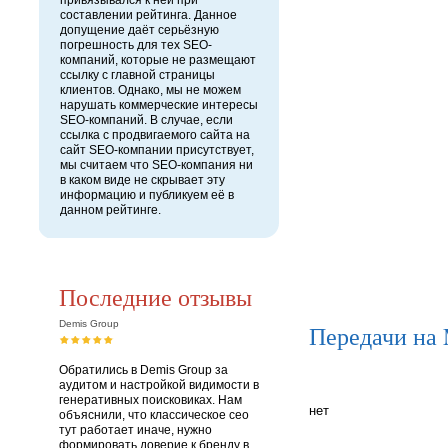
привязывался к ней при
составлении рейтинга. Данное
допущение даёт серьёзную
погрешность для тех SEO-
компаний, которые не размещают
ссылку с главной страницы
клиентов. Однако, мы не можем
нарушать коммерческие интересы
SEO-компаний. В случае, если
ссылка с продвигаемого сайта на
сайт SEO-компании присутствует,
мы считаем что SEO-компания ни
в каком виде не скрывает эту
информацию и публикуем её в
данном рейтинге.
Последние отзывы
Demis Group
Передачи на
Обратились в Demis Group за
аудитом и настройкой видимости в
генеративных поисковиках. Нам
нет
объяснили, что классическое сео
тут работает иначе, нужно
формировать доверие к бренду в