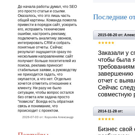
До начала работы думал, что SEO
это просто статьи и ссылки.
Последние о
Оказалось, что это лишь часть
общей картины. Команда помогла
привести в порядок сайт, ускорить
его, исправить технические
ошибки, настроить рекламу,
2015-08-20 от: Алек
подключить аналитику звонков,
интегрировать CRM и собрать
понятные отчеты. Сейчас
Заказали у с
результат ощущается сразу по
нескольким направлениям: сайт
чтобы была я
получает больше посетителей из
поиска, реклама приносит
требованиям 
стабильные заявки, а руководству
завершению 
не приходится гадать, что
окупается, а что нет. Отдельно
отчет с выя
хочется отметить отношение к
Сейчас след
клиенту. Ни разу не было
ситуации, чтобы вопрос остался
совместную 
без ответа или задача просто
"повисла". Всегда есть обратная
связь и понимание, что
происходит с проектом.
2014-11-28 от:
2026-07-03 от: Королёв Александр
Бизнес свой 
Партнёры