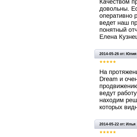
Качеством п
довольны. Е
оперативно 
ведет наш п
понятный отч
Елена Кузнец
2014-05-26 от: Юлия
На протяжен
Dream и оче
продвижению
ведут работу
находим реш
которых видн
2014-05-22 от: Илья