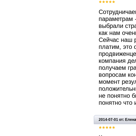
Сотрудничае
параметрам -
выбрали стра
как нам очен
Сейчас наш 
платим, это 
продвиженцев
компания де
получаем гра
вопросам ко
момент резу
положительны
не понятно б
понятно что 
2014-07-01 от: Елен