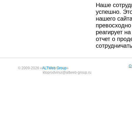
Наше сотруд
успешно. Это
нашего сайта
превосходно
реагирует на
отчет о про
сотрудничать
О
© 2009-2026 «
ALTWeb Group
»
ktoprodvinul@altweb-group.ru