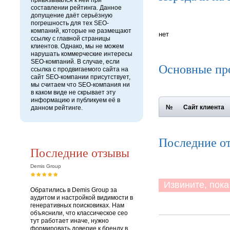
привязывался к ней при
составлении рейтинга. Данное
допущение даёт серьёзную
погрешность для тех SEO-
компаний, которые не размещают
нет
ссылку с главной страницы
клиентов. Однако, мы не можем
нарушать коммерческие интересы
SEO-компаний. В случае, если
Основные пр
ссылка с продвигаемого сайта на
сайт SEO-компании присутствует,
мы считаем что SEO-компания ни
в каком виде не скрывает эту
информацию и публикуем её в
№
Сайт клиента
данном рейтинге.
Последние от
Последние отзывы
Demis Group
Извините, пока 
Обратились в Demis Group за
аудитом и настройкой видимости в
генеративных поисковиках. Нам
объяснили, что классическое сео
тут работает иначе, нужно
формировать доверие к бренду в