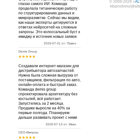
© 2009-2026 «
AL
глазах самого ИИ. Команда
ktoprodvinul@alt
проделала титаническую работу
по структурированию данных и
микроразметке. Сейчас мы видим,
как наши эксперты цитируются в
ответах нейросетей на сложные
запросы. Это колоссальный буст к
имиджу и источник новых заявок
2026-07-31 от: Павел
Demis Group
Создавали интернет-магазин для
дистрибьютора автозапчастей.
Нужна была сложная выгрузка от
поставщиков, фильтрация по авто,
онлайн-оплата и быстрый заказ.
Команда demis group
спроектировала архитектуру без
костылей, всё работает.
Запустились за 2 месяца.
Продажи выросли на 40% за
первые полгода. Планируем
дальше развивать проект с ними
2026-07-13 от: Иван
СЕО-Импульс