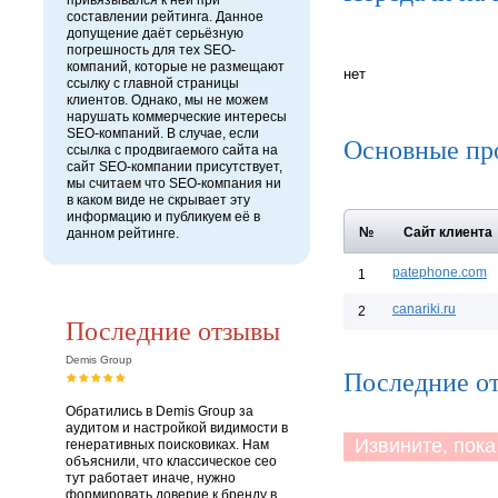
привязывался к ней при
составлении рейтинга. Данное
допущение даёт серьёзную
погрешность для тех SEO-
компаний, которые не размещают
нет
ссылку с главной страницы
клиентов. Однако, мы не можем
нарушать коммерческие интересы
SEO-компаний. В случае, если
Основные пр
ссылка с продвигаемого сайта на
сайт SEO-компании присутствует,
мы считаем что SEO-компания ни
в каком виде не скрывает эту
информацию и публикуем её в
№
Сайт клиента
данном рейтинге.
patephone.com
1
canariki.ru
2
Последние отзывы
Demis Group
Последние от
Обратились в Demis Group за
аудитом и настройкой видимости в
Извините, пока 
генеративных поисковиках. Нам
объяснили, что классическое сео
тут работает иначе, нужно
формировать доверие к бренду в