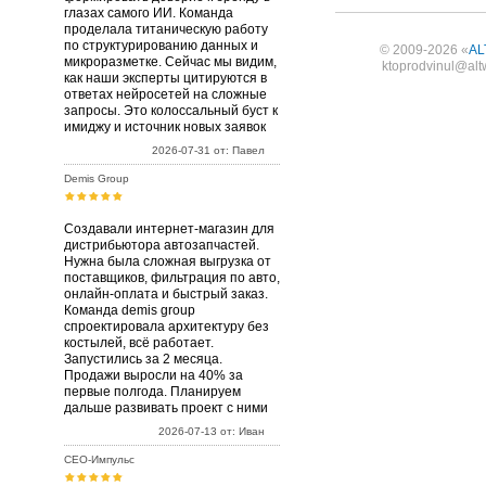
глазах самого ИИ. Команда
проделала титаническую работу
по структурированию данных и
© 2009-2026 «
AL
микроразметке. Сейчас мы видим,
ktoprodvinul@alt
как наши эксперты цитируются в
ответах нейросетей на сложные
запросы. Это колоссальный буст к
имиджу и источник новых заявок
2026-07-31 от: Павел
Demis Group
Создавали интернет-магазин для
дистрибьютора автозапчастей.
Нужна была сложная выгрузка от
поставщиков, фильтрация по авто,
онлайн-оплата и быстрый заказ.
Команда demis group
спроектировала архитектуру без
костылей, всё работает.
Запустились за 2 месяца.
Продажи выросли на 40% за
первые полгода. Планируем
дальше развивать проект с ними
2026-07-13 от: Иван
СЕО-Импульс