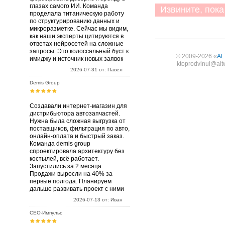
глазах самого ИИ. Команда
Извините, пока 
проделала титаническую работу
по структурированию данных и
микроразметке. Сейчас мы видим,
как наши эксперты цитируются в
ответах нейросетей на сложные
запросы. Это колоссальный буст к
© 2009-2026 «
AL
имиджу и источник новых заявок
ktoprodvinul@alt
2026-07-31 от: Павел
Demis Group
Создавали интернет-магазин для
дистрибьютора автозапчастей.
Нужна была сложная выгрузка от
поставщиков, фильтрация по авто,
онлайн-оплата и быстрый заказ.
Команда demis group
спроектировала архитектуру без
костылей, всё работает.
Запустились за 2 месяца.
Продажи выросли на 40% за
первые полгода. Планируем
дальше развивать проект с ними
2026-07-13 от: Иван
СЕО-Импульс