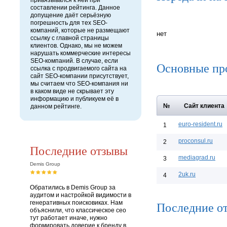
привязывался к ней при
составлении рейтинга. Данное
допущение даёт серьёзную
погрешность для тех SEO-
компаний, которые не размещают
нет
ссылку с главной страницы
клиентов. Однако, мы не можем
нарушать коммерческие интересы
SEO-компаний. В случае, если
Основные пр
ссылка с продвигаемого сайта на
сайт SEO-компании присутствует,
мы считаем что SEO-компания ни
в каком виде не скрывает эту
информацию и публикуем её в
№
Сайт клиента
данном рейтинге.
euro-resident.ru
1
proconsul.ru
2
Последние отзывы
mediagrad.ru
3
Demis Group
2uk.ru
4
Обратились в Demis Group за
аудитом и настройкой видимости в
генеративных поисковиках. Нам
Последние от
объяснили, что классическое сео
тут работает иначе, нужно
формировать доверие к бренду в