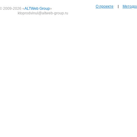
О проекте
Методо
© 2009-2026 «
ALTWeb Group
»
ktoprodvinul@altweb-group.ru