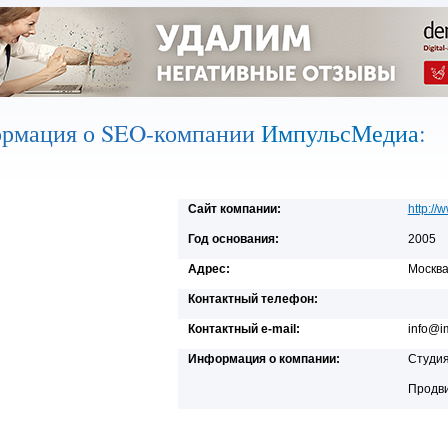
рмация о SEO-компании
ИмпульсМедиа
:
Сайт компании:
http://
Год основания:
2005
Адрес:
Москва
Контактный телефон:
Контактный e-mail:
info@i
Информация о компании:
Студи
Продви