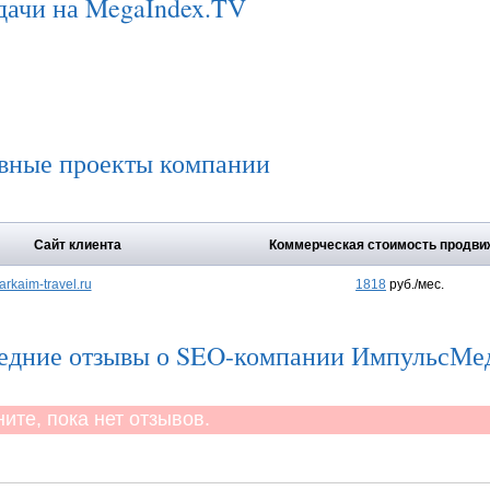
дачи на MegaIndex.TV
вные проекты компании
Сайт клиента
Коммерческая стоимость продви
arkaim-travel.ru
1818
руб./мес.
едние отзывы о SEO-компании ИмпульсМе
те, пока нет отзывов.