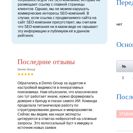
Пере
погрешность для тех SEO-компаний, которые не
размещают ссылку с главной страницы
клиентов. Однако, мы не можем нарушать
коммерческие интересы SEO-компаний. В
случае, если ссылка с продвигаемого сайта на
сайт SEO-компании присутствует, мы считаем
нет
что SEO-компания ни в каком виде не скрывает
эту информацию и публикуем её в данном
рейтинге.
Осно
Последние отзывы
№
Demis Group
1
Обратились в Demis Group за аудитом и
настройкой видимости в генеративных
поисковиках. Нам объяснили, что классическое
Посл
сео тут работает иначе, нужно формировать
доверие к бренду в глазах самого ИИ. Команда
проделала титаническую работу по
структурированию данных и микроразметке.
Извини
Сейчас мы видим, как наши эксперты
цитируются в ответах нейросетей на сложные
запросы. Это колоссальный буст к имиджу и
источник новых заявок