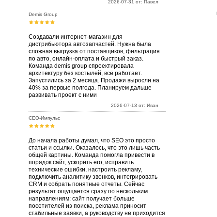
2026-07-31 от: Павел
Demis Group
Создавали интернет-магазин для
дистрибьютора автозапчастей. Нужна была
сложная выгрузка от поставщиков, фильтрация
по авто, онлайн-оплата и быстрый заказ.
Команда demis group спроектировала
архитектуру без костылей, всё работает.
Запустились за 2 месяца. Продажи выросли на
40% за первые полгода. Планируем дальше
развивать проект с ними
2026-07-13 от: Иван
СЕО-Импульс
До начала работы думал, что SEO это просто
статьи и ссылки. Оказалось, что это лишь часть
общей картины. Команда помогла привести в
порядок сайт, ускорить его, исправить
технические ошибки, настроить рекламу,
подключить аналитику звонков, интегрировать
CRM и собрать понятные отчеты. Сейчас
результат ощущается сразу по нескольким
направлениям: сайт получает больше
посетителей из поиска, реклама приносит
стабильные заявки, а руководству не приходится