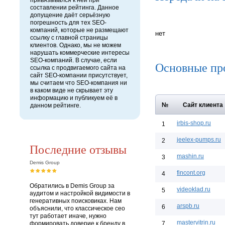
привязывался к ней при
составлении рейтинга. Данное
допущение даёт серьёзную
погрешность для тех SEO-
компаний, которые не размещают
нет
ссылку с главной страницы
клиентов. Однако, мы не можем
нарушать коммерческие интересы
SEO-компаний. В случае, если
Основные пр
ссылка с продвигаемого сайта на
сайт SEO-компании присутствует,
мы считаем что SEO-компания ни
в каком виде не скрывает эту
информацию и публикуем её в
№
Сайт клиента
данном рейтинге.
irbis-shop.ru
1
jeelex-pumps.ru
2
Последние отзывы
mashin.ru
3
Demis Group
fincont.org
4
Обратились в Demis Group за
videoklad.ru
5
аудитом и настройкой видимости в
генеративных поисковиках. Нам
arspb.ru
6
объяснили, что классическое сео
тут работает иначе, нужно
mastervitrin.ru
формировать доверие к бренду в
7