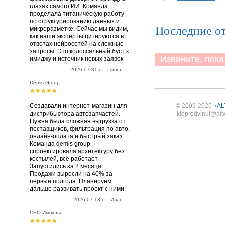
глазах самого ИИ. Команда
проделала титаническую работу
по структурированию данных и
Последние о
микроразметке. Сейчас мы видим,
как наши эксперты цитируются в
ответах нейросетей на сложные
запросы. Это колоссальный буст к
Извините, пока 
имиджу и источник новых заявок
2026-07-31 от: Павел
Demis Group
Создавали интернет-магазин для
© 2009-2026 «
AL
дистрибьютора автозапчастей.
ktoprodvinul@alt
Нужна была сложная выгрузка от
поставщиков, фильтрация по авто,
онлайн-оплата и быстрый заказ.
Команда demis group
спроектировала архитектуру без
костылей, всё работает.
Запустились за 2 месяца.
Продажи выросли на 40% за
первые полгода. Планируем
дальше развивать проект с ними
2026-07-13 от: Иван
СЕО-Импульс