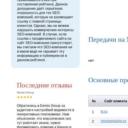
привязывался к ней при
составлении рейтинга. Данное
допущение даёт серьёзную
погрешность для тех SEO-
компаний, которые не размещают
ссылку с главной страницы
клиентов. Однако, мы не можем
нарушать коммерческие интересы
SEO-компаний. В случае, если
Передачи на
ссылка с продвигаемого сайта на
сайт SEO-компании присутствует,
мы считаем что SEO-компания ни
в каком виде не скрывает эту
информацию и публикуем её в
данном рейтинге.
нет
Основные пр
Последние отзывы
Demis Group
№
Сайт клиента
Обратились в Demis Group за
аудитом и настройкой видимости в
tn.ru
1
генеративных поисковиках. Нам
объяснили, что классическое сео
cmsmagazine.ru
2
тут работает иначе, нужно
формировать доверие к бренду в