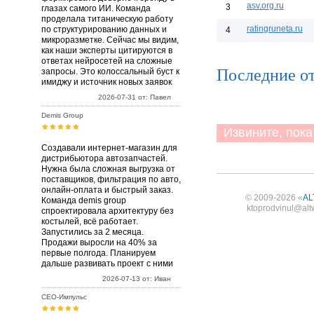
asv.org.ru
3
глазах самого ИИ. Команда
проделала титаническую работу
ratingruneta.ru
по структурированию данных и
4
микроразметке. Сейчас мы видим,
как наши эксперты цитируются в
ответах нейросетей на сложные
Последние от
запросы. Это колоссальный буст к
имиджу и источник новых заявок
2026-07-31 от: Павел
Demis Group
Извините, пока 
Создавали интернет-магазин для
дистрибьютора автозапчастей.
Нужна была сложная выгрузка от
поставщиков, фильтрация по авто,
онлайн-оплата и быстрый заказ.
© 2009-2026 «
AL
Команда demis group
ktoprodvinul@alt
спроектировала архитектуру без
костылей, всё работает.
Запустились за 2 месяца.
Продажи выросли на 40% за
первые полгода. Планируем
дальше развивать проект с ними
2026-07-13 от: Иван
СЕО-Импульс