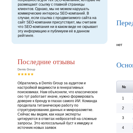
погрешность для тех SEO-компаний, которые не
размещают ссылку с главной страницы
клиентов. Однако, мы не можем нарушать
коммерческие интересы SEO-компаний. В
случае, если ссылка с продвигаемого сайта на
Пере
сайт SEO-компании присутствует, мы считаем
что SEO-компания ни в каком виде не скрывает
эту информацию и публикуем её в данном
рейтинге.
нет
Последние отзывы
Осно
Demis Group
Обратились в Demis Group за аудитом и
№
настройкой видимости в генеративных
поисковиках. Нам объяснили, что классическое
сео тут работает иначе, нужно формировать
1
доверие к бренду в глазах самого ИИ. Команда
проделала титаническую работу по
2
структурированию данных и микроразметке.
Сейчас мы видим, как наши эксперты
3
цитируются в ответах нейросетей на сложные
запросы. Это колоссальный буст к имиджу и
источник новых заявок
4