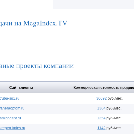
дачи на MegaIndex.TV
вные проекты компании
Сайт клиента
Коммерческая стоимость продви
truba-sg1.ru
30692
руб./мес.
faneraoptom.ru
1364
руб./мес.
amicodent.ru
1354
руб./мес.
krepeg-koles.ru
1142
руб./мес.