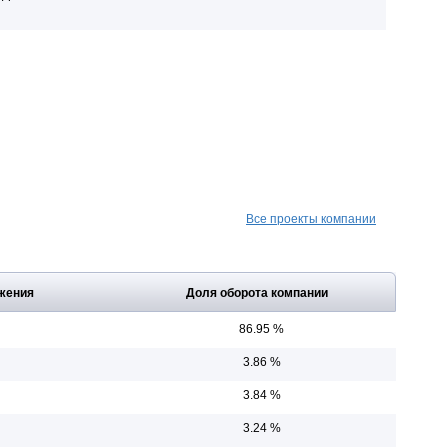
Все проекты компании
жения
Доля оборота компании
86.95 %
3.86 %
3.84 %
3.24 %