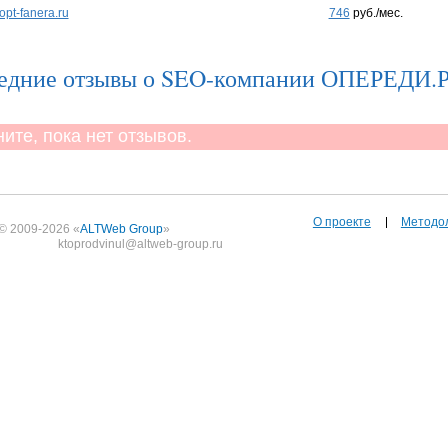
opt-fanera.ru
746
руб./мес.
едние отзывы о SEO-компании ОПЕРЕДИ.
те, пока нет отзывов.
О проекте
Методо
© 2009-2026 «
ALTWeb Group
»
ktoprodvinul@altweb-group.ru