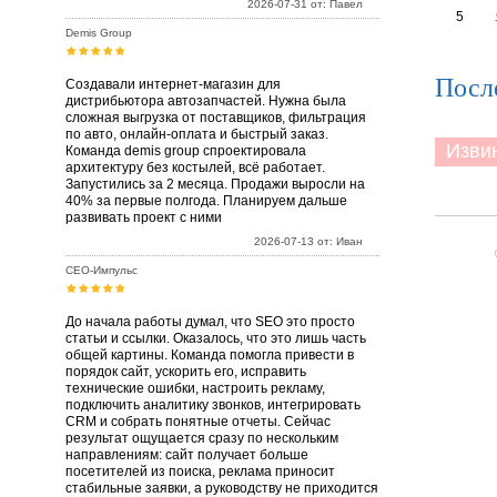
2026-07-31 от: Павел
5
Demis Group
Посл
Создавали интернет-магазин для
дистрибьютора автозапчастей. Нужна была
сложная выгрузка от поставщиков, фильтрация
по авто, онлайн-оплата и быстрый заказ.
Извини
Команда demis group спроектировала
архитектуру без костылей, всё работает.
Запустились за 2 месяца. Продажи выросли на
40% за первые полгода. Планируем дальше
развивать проект с ними
2026-07-13 от: Иван
СЕО-Импульс
До начала работы думал, что SEO это просто
статьи и ссылки. Оказалось, что это лишь часть
общей картины. Команда помогла привести в
порядок сайт, ускорить его, исправить
технические ошибки, настроить рекламу,
подключить аналитику звонков, интегрировать
CRM и собрать понятные отчеты. Сейчас
результат ощущается сразу по нескольким
направлениям: сайт получает больше
посетителей из поиска, реклама приносит
стабильные заявки, а руководству не приходится