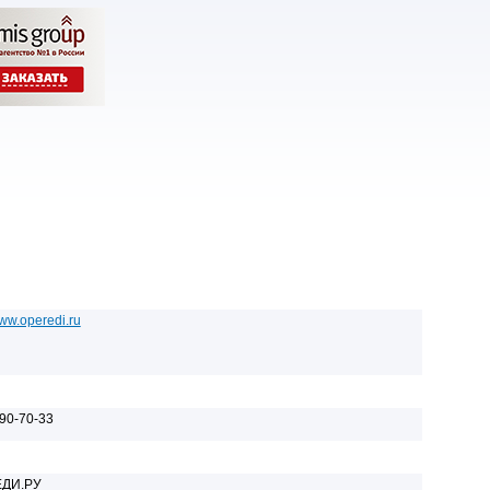
www.operedi.ru
390-70-33
ДИ.РУ