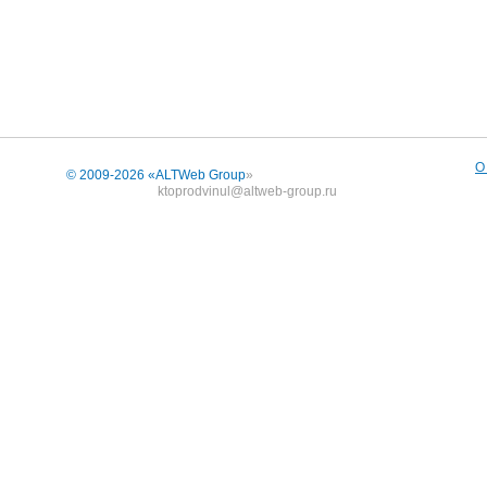
О
© 2009-2026 «
ALTWeb Group
»
ktoprodvinul@altweb-group.ru