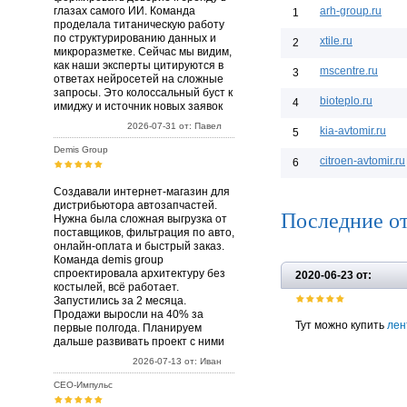
глазах самого ИИ. Команда
arh-group.ru
1
проделала титаническую работу
по структурированию данных и
xtile.ru
2
микроразметке. Сейчас мы видим,
как наши эксперты цитируются в
mscentre.ru
3
ответах нейросетей на сложные
запросы. Это колоссальный буст к
bioteplo.ru
4
имиджу и источник новых заявок
2026-07-31 от: Павел
kia-avtomir.ru
5
Demis Group
citroen-avtomir.ru
6
Создавали интернет-магазин для
дистрибьютора автозапчастей.
Последние о
Нужна была сложная выгрузка от
поставщиков, фильтрация по авто,
онлайн-оплата и быстрый заказ.
Команда demis group
спроектировала архитектуру без
2020-06-23 от:
костылей, всё работает.
Запустились за 2 месяца.
Продажи выросли на 40% за
Тут можно купить
лен
первые полгода. Планируем
дальше развивать проект с ними
2026-07-13 от: Иван
СЕО-Импульс