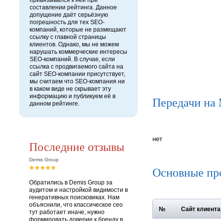
привязывался к ней при
составлении рейтинга. Данное
допущение даёт серьёзную
погрешность для тех SEO-
компаний, которые не размещают
ссылку с главной страницы
клиентов. Однако, мы не можем
нарушать коммерческие интересы
SEO-компаний. В случае, если
ссылка с продвигаемого сайта на
сайт SEO-компании присутствует,
мы считаем что SEO-компания ни
в каком виде не скрывает эту
информацию и публикуем её в
Передачи на
данном рейтинге.
нет
Последние отзывы
Demis Group
Основные пр
Обратились в Demis Group за
аудитом и настройкой видимости в
генеративных поисковиках. Нам
объяснили, что классическое сео
№
Сайт клиента
тут работает иначе, нужно
формировать доверие к бренду в