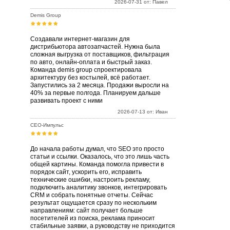
2026-07-31 от: Павел
Demis Group
Создавали интернет-магазин для
дистрибьютора автозапчастей. Нужна была
сложная выгрузка от поставщиков, фильтрация
по авто, онлайн-оплата и быстрый заказ.
Команда demis group спроектировала
архитектуру без костылей, всё работает.
Запустились за 2 месяца. Продажи выросли на
40% за первые полгода. Планируем дальше
развивать проект с ними
2026-07-13 от: Иван
СЕО-Импульс
До начала работы думал, что SEO это просто
статьи и ссылки. Оказалось, что это лишь часть
общей картины. Команда помогла привести в
порядок сайт, ускорить его, исправить
технические ошибки, настроить рекламу,
подключить аналитику звонков, интегрировать
CRM и собрать понятные отчеты. Сейчас
результат ощущается сразу по нескольким
направлениям: сайт получает больше
посетителей из поиска, реклама приносит
стабильные заявки, а руководству не приходится