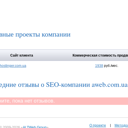
вные проекты компании
Сайт клиента
Коммерческая стоимость продв
hostinger.com.ua
1938
руб./мес.
едние отзывы о SEO-компании aweb.com.ua
те, пока нет отзывов.
О проекте
Методо
© 2009-2026 «
ALTWeb Group
»