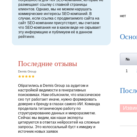
погрешность для тех SEO-компаний, которые не
размещают ссылку с главной страницы
клиентов. Однако, мы не можем нарушать
коммерческие интересы SEO-компаний. В
нет
случае, если ссылка с продвигаемого сайта на
сайт SEO-компании присутствует, мы считаем
что SEO-компания ни в каком виде не скрывает
эту информацию и публикуем её в данном
Осно
рейтинге.
№
Последние отзывы
1
Demis Group
Обратились в Demis Group за аудитом и
Посл
настройкой видимости в генеративных
поисковиках. Нам объяснили, что классическое
сео тут работает иначе, нужно формировать
доверие к бренду в глазах самого ИИ. Команда
Извини
проделала титаническую работу по
структурированию данных и микроразметке.
Сейчас мы видим, как наши эксперты
цитируются в ответах нейросетей на сложные
запросы. Это колоссальный буст к имиджу и
источник новых заявок