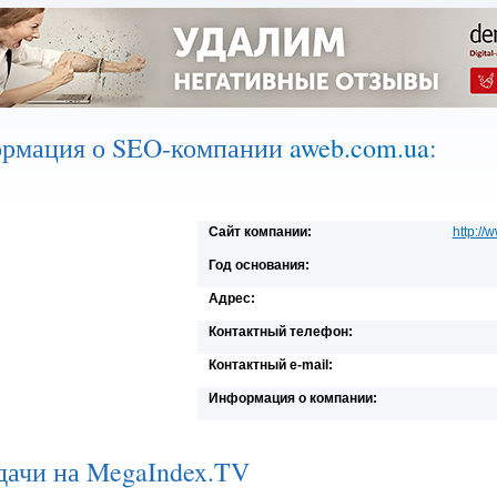
рмация о SEO-компании
aweb.com.ua
:
Сайт компании:
http:/
Год основания:
Адрес:
Контактный телефон:
Контактный e-mail:
Информация о компании:
дачи на MegaIndex.TV