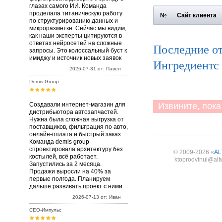
глазах самого ИИ. Команда
проделала титаническую работу
№
Сайт клиента
по структурированию данных и
микроразметке. Сейчас мы видим,
как наши эксперты цитируются в
ответах нейросетей на сложные
Последние о
запросы. Это колоссальный буст к
имиджу и источник новых заявок
Ингредиентс
2026-07-31 от: Павел
Demis Group
Создавали интернет-магазин для
Извините, пока 
дистрибьютора автозапчастей.
Нужна была сложная выгрузка от
поставщиков, фильтрация по авто,
онлайн-оплата и быстрый заказ.
Команда demis group
спроектировала архитектуру без
© 2009-2026 «
AL
костылей, всё работает.
ktoprodvinul@alt
Запустились за 2 месяца.
Продажи выросли на 40% за
первые полгода. Планируем
дальше развивать проект с ними
2026-07-13 от: Иван
СЕО-Импульс