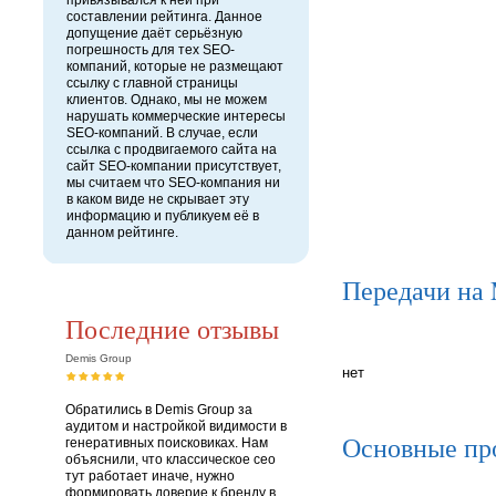
привязывался к ней при
составлении рейтинга. Данное
допущение даёт серьёзную
погрешность для тех SEO-
компаний, которые не размещают
ссылку с главной страницы
клиентов. Однако, мы не можем
нарушать коммерческие интересы
SEO-компаний. В случае, если
ссылка с продвигаемого сайта на
сайт SEO-компании присутствует,
мы считаем что SEO-компания ни
в каком виде не скрывает эту
информацию и публикуем её в
данном рейтинге.
Передачи на
Последние отзывы
Demis Group
нет
Обратились в Demis Group за
аудитом и настройкой видимости в
Основные пр
генеративных поисковиках. Нам
объяснили, что классическое сео
тут работает иначе, нужно
формировать доверие к бренду в