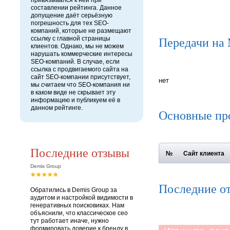
привязывался к ней при
составлении рейтинга. Данное
допущение даёт серьёзную
погрешность для тех SEO-
компаний, которые не размещают
Передачи на
ссылку с главной страницы
клиентов. Однако, мы не можем
нарушать коммерческие интересы
SEO-компаний. В случае, если
ссылка с продвигаемого сайта на
сайт SEO-компании присутствует,
нет
мы считаем что SEO-компания ни
в каком виде не скрывает эту
информацию и публикуем её в
данном рейтинге.
Основные пр
Последние отзывы
№
Сайт клиента
Demis Group
Последние о
Обратились в Demis Group за
аудитом и настройкой видимости в
генеративных поисковиках. Нам
объяснили, что классическое сео
тут работает иначе, нужно
формировать доверие к бренду в