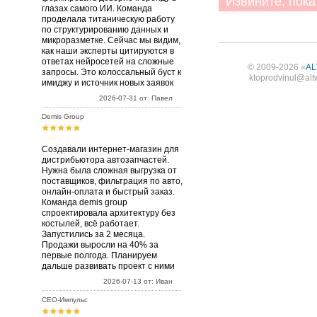
Извините, пока 
глазах самого ИИ. Команда
проделала титаническую работу
по структурированию данных и
микроразметке. Сейчас мы видим,
как наши эксперты цитируются в
ответах нейросетей на сложные
© 2009-2026 «
AL
запросы. Это колоссальный буст к
ktoprodvinul@alt
имиджу и источник новых заявок
2026-07-31 от: Павел
Demis Group
Создавали интернет-магазин для
дистрибьютора автозапчастей.
Нужна была сложная выгрузка от
поставщиков, фильтрация по авто,
онлайн-оплата и быстрый заказ.
Команда demis group
спроектировала архитектуру без
костылей, всё работает.
Запустились за 2 месяца.
Продажи выросли на 40% за
первые полгода. Планируем
дальше развивать проект с ними
2026-07-13 от: Иван
СЕО-Импульс