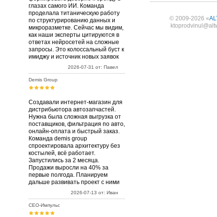
глазах самого ИИ. Команда
проделала титаническую работу
© 2009-2026 «
AL
по структурированию данных и
ktoprodvinul@alt
микроразметке. Сейчас мы видим,
как наши эксперты цитируются в
ответах нейросетей на сложные
запросы. Это колоссальный буст к
имиджу и источник новых заявок
2026-07-31 от: Павел
Demis Group
Создавали интернет-магазин для
дистрибьютора автозапчастей.
Нужна была сложная выгрузка от
поставщиков, фильтрация по авто,
онлайн-оплата и быстрый заказ.
Команда demis group
спроектировала архитектуру без
костылей, всё работает.
Запустились за 2 месяца.
Продажи выросли на 40% за
первые полгода. Планируем
дальше развивать проект с ними
2026-07-13 от: Иван
СЕО-Импульс