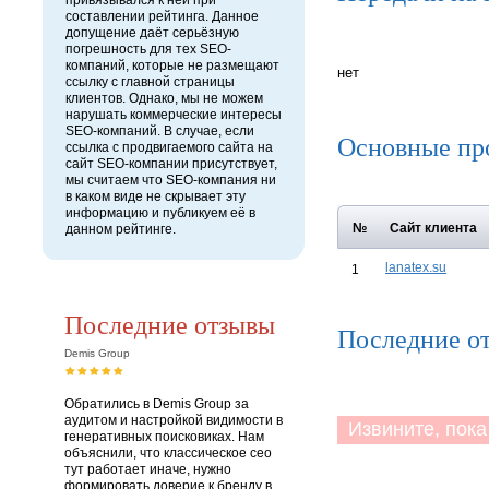
привязывался к ней при
составлении рейтинга. Данное
допущение даёт серьёзную
погрешность для тех SEO-
компаний, которые не размещают
нет
ссылку с главной страницы
клиентов. Однако, мы не можем
нарушать коммерческие интересы
SEO-компаний. В случае, если
Основные пр
ссылка с продвигаемого сайта на
сайт SEO-компании присутствует,
мы считаем что SEO-компания ни
в каком виде не скрывает эту
информацию и публикуем её в
№
Сайт клиента
данном рейтинге.
lanatex.su
1
Последние отзывы
Последние от
Demis Group
Обратились в Demis Group за
аудитом и настройкой видимости в
Извините, пока 
генеративных поисковиках. Нам
объяснили, что классическое сео
тут работает иначе, нужно
формировать доверие к бренду в