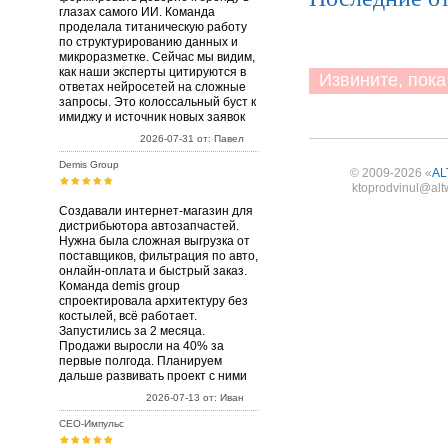
глазах самого ИИ. Команда
проделала титаническую работу
по структурированию данных и
микроразметке. Сейчас мы видим,
как наши эксперты цитируются в
Извините, пока 
ответах нейросетей на сложные
запросы. Это колоссальный буст к
имиджу и источник новых заявок
2026-07-31 от: Павел
Demis Group
© 2009-2026 «
AL
ktoprodvinul@alt
Создавали интернет-магазин для
дистрибьютора автозапчастей.
Нужна была сложная выгрузка от
поставщиков, фильтрация по авто,
онлайн-оплата и быстрый заказ.
Команда demis group
спроектировала архитектуру без
костылей, всё работает.
Запустились за 2 месяца.
Продажи выросли на 40% за
первые полгода. Планируем
дальше развивать проект с ними
2026-07-13 от: Иван
СЕО-Импульс