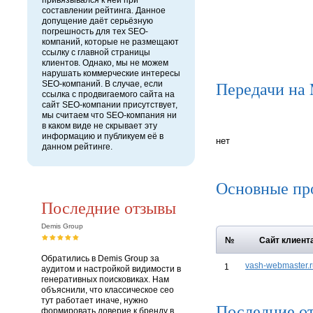
привязывался к ней при
составлении рейтинга. Данное
допущение даёт серьёзную
погрешность для тех SEO-
компаний, которые не размещают
ссылку с главной страницы
клиентов. Однако, мы не можем
нарушать коммерческие интересы
Передачи на
SEO-компаний. В случае, если
ссылка с продвигаемого сайта на
сайт SEO-компании присутствует,
мы считаем что SEO-компания ни
в каком виде не скрывает эту
информацию и публикуем её в
нет
данном рейтинге.
Основные пр
Последние отзывы
Demis Group
№
Сайт клиент
Обратились в Demis Group за
vash-webmaster.r
1
аудитом и настройкой видимости в
генеративных поисковиках. Нам
объяснили, что классическое сео
тут работает иначе, нужно
Последние от
формировать доверие к бренду в