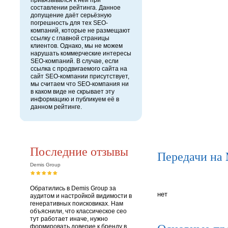
привязывался к ней при
составлении рейтинга. Данное
допущение даёт серьёзную
погрешность для тех SEO-
компаний, которые не размещают
ссылку с главной страницы
клиентов. Однако, мы не можем
нарушать коммерческие интересы
SEO-компаний. В случае, если
ссылка с продвигаемого сайта на
сайт SEO-компании присутствует,
мы считаем что SEO-компания ни
в каком виде не скрывает эту
информацию и публикуем её в
данном рейтинге.
Последние отзывы
Передачи на
Demis Group
Обратились в Demis Group за
нет
аудитом и настройкой видимости в
генеративных поисковиках. Нам
объяснили, что классическое сео
тут работает иначе, нужно
формировать доверие к бренду в