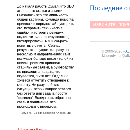
Последние о
До начала работы думал, что SEO
это просто статьи и ссылки.
Оказалось, что это лишь часть
общей картины. Команда помогла
Извините, пока 
привести в порядок сайт, ускорить
его, исправить технические
ошибки, настроить рекламу,
подключить аналитику звонков,
интегрировать CRM и собрать
понятные отчеты. Сейчас
результат ощущается сразу по
© 2009-2026 «
AL
нескольким направлениям: сайт
ktoprodvinul@alt
получает больше посетителей из
поиска, реклама приносит
стабильные заявки, а руководству
не приходится гадать, что
окупается, а что нет. Отдельно
хочется отметить отношение к
клиенту. Ни разу не было
ситуации, чтобы вопрос остался
без ответа или задача просто
"повисла". Всегда есть обратная
связь и понимание, что
происходит с проектом.
2026-07-03 от: Королёв Александр
Партнёры