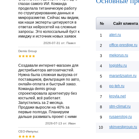
Основные пр
глазах самого ИИ. Команда
проделала титаническую работу
по структурированию данных и
микроразметке. Сейчас мы видим,
как наши эксперты цитируются в
№
Сайт клиента
ответах нейросетей на сложные
запросы. Это колоссальный буст к
ateri.ru
1
имиджу и источник новых заявок
2026-07-31 от: Павел
office-prestige.ru
2
Demis Group
mekorus.ru
3
Создавали интернет-магазин для
logist4u.ru
4
дистрибьютора автозапчастей.
Нужна была сложная выгрузка от
marantzsalon.ru
5
поставщиков, фильтрация по авто,
онлайн-оплата и быстрый заказ.
po-teh.ru
6
Команда demis group
спроектировала архитектуру без
krovla.net
7
костылей, всё работает.
Запустились за 2 месяца.
stm-climat.ru
8
Продажи выросли на 40% за
первые полгода. Планируем
дальше развивать проект с ними
rusaerolog.ru
9
2026-07-13 от: Иван
vkinvestgroup.ru
10
СЕО-Импульс