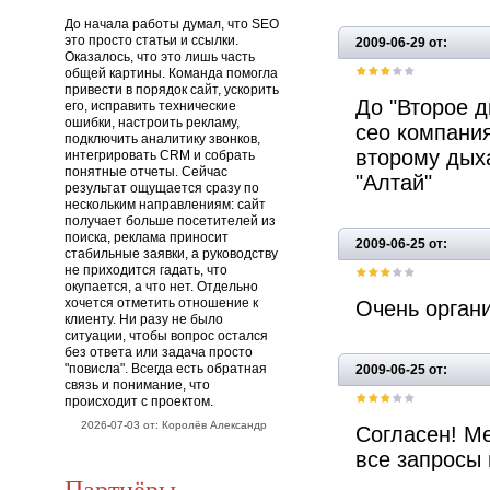
До начала работы думал, что SEO
это просто статьи и ссылки.
2009-06-29 от:
Оказалось, что это лишь часть
общей картины. Команда помогла
привести в порядок сайт, ускорить
До "Второе д
его, исправить технические
ошибки, настроить рекламу,
сео компани
подключить аналитику звонков,
второму дых
интегрировать CRM и собрать
понятные отчеты. Сейчас
"Алтай"
результат ощущается сразу по
нескольким направлениям: сайт
получает больше посетителей из
поиска, реклама приносит
2009-06-25 от:
стабильные заявки, а руководству
не приходится гадать, что
окупается, а что нет. Отдельно
хочется отметить отношение к
Очень орган
клиенту. Ни разу не было
ситуации, чтобы вопрос остался
без ответа или задача просто
"повисла". Всегда есть обратная
2009-06-25 от:
связь и понимание, что
происходит с проектом.
2026-07-03 от: Королёв Александр
Согласен! М
все запросы
Партнёры