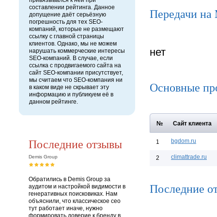
привязывался к ней при
составлении рейтинга. Данное
Передачи на
допущение даёт серьёзную
погрешность для тех SEO-
компаний, которые не размещают
ссылку с главной страницы
клиентов. Однако, мы не можем
нет
нарушать коммерческие интересы
SEO-компаний. В случае, если
ссылка с продвигаемого сайта на
сайт SEO-компании присутствует,
мы считаем что SEO-компания ни
Основные пр
в каком виде не скрывает эту
информацию и публикуем её в
данном рейтинге.
№
Сайт клиента
Последние отзывы
bgdom.ru
1
climattrade.ru
Demis Group
2
Обратились в Demis Group за
Последние о
аудитом и настройкой видимости в
генеративных поисковиках. Нам
объяснили, что классическое сео
тут работает иначе, нужно
формировать доверие к бренду в