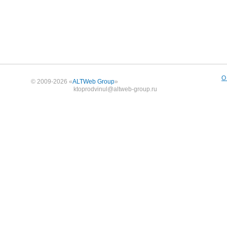
О
© 2009-2026 «
ALTWeb Group
»
ktoprodvinul@altweb-group.ru