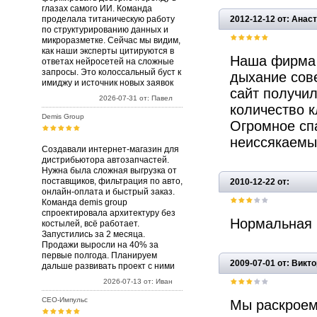
глазах самого ИИ. Команда
проделала титаническую работу
2012-12-12 от: Анас
по структурированию данных и
микроразметке. Сейчас мы видим,
как наши эксперты цитируются в
Наша фирма 
ответах нейросетей на сложные
запросы. Это колоссальный буст к
дыхание сов
имиджу и источник новых заявок
сайт получи
2026-07-31 от: Павел
количество к
Demis Group
Огромное сп
неиссякаемы
Создавали интернет-магазин для
дистрибьютора автозапчастей.
Нужна была сложная выгрузка от
поставщиков, фильтрация по авто,
2010-12-22 от:
онлайн-оплата и быстрый заказ.
Команда demis group
спроектировала архитектуру без
Нормальная 
костылей, всё работает.
Запустились за 2 месяца.
Продажи выросли на 40% за
первые полгода. Планируем
2009-07-01 от: Викт
дальше развивать проект с ними
2026-07-13 от: Иван
СЕО-Импульс
Мы раскроем