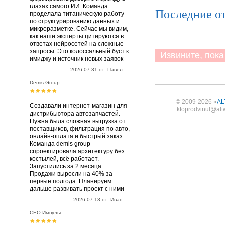
глазах самого ИИ. Команда
Последние о
проделала титаническую работу
по структурированию данных и
микроразметке. Сейчас мы видим,
как наши эксперты цитируются в
ответах нейросетей на сложные
запросы. Это колоссальный буст к
Извините, пока 
имиджу и источник новых заявок
2026-07-31 от: Павел
Demis Group
© 2009-2026 «
AL
Создавали интернет-магазин для
ktoprodvinul@alt
дистрибьютора автозапчастей.
Нужна была сложная выгрузка от
поставщиков, фильтрация по авто,
онлайн-оплата и быстрый заказ.
Команда demis group
спроектировала архитектуру без
костылей, всё работает.
Запустились за 2 месяца.
Продажи выросли на 40% за
первые полгода. Планируем
дальше развивать проект с ними
2026-07-13 от: Иван
СЕО-Импульс