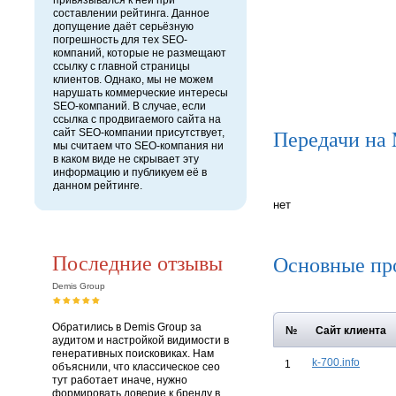
привязывался к ней при
составлении рейтинга. Данное
допущение даёт серьёзную
погрешность для тех SEO-
компаний, которые не размещают
ссылку с главной страницы
клиентов. Однако, мы не можем
нарушать коммерческие интересы
SEO-компаний. В случае, если
ссылка с продвигаемого сайта на
Передачи на
сайт SEO-компании присутствует,
мы считаем что SEO-компания ни
в каком виде не скрывает эту
информацию и публикуем её в
данном рейтинге.
нет
Последние отзывы
Основные пр
Demis Group
Обратились в Demis Group за
№
Сайт клиента
аудитом и настройкой видимости в
генеративных поисковиках. Нам
k-700.info
1
объяснили, что классическое сео
тут работает иначе, нужно
формировать доверие к бренду в