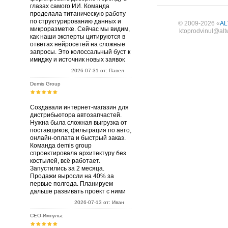
глазах самого ИИ. Команда
проделала титаническую работу
по структурированию данных и
© 2009-2026 «
AL
микроразметке. Сейчас мы видим,
ktoprodvinul@alt
как наши эксперты цитируются в
ответах нейросетей на сложные
запросы. Это колоссальный буст к
имиджу и источник новых заявок
2026-07-31 от: Павел
Demis Group
Создавали интернет-магазин для
дистрибьютора автозапчастей.
Нужна была сложная выгрузка от
поставщиков, фильтрация по авто,
онлайн-оплата и быстрый заказ.
Команда demis group
спроектировала архитектуру без
костылей, всё работает.
Запустились за 2 месяца.
Продажи выросли на 40% за
первые полгода. Планируем
дальше развивать проект с ними
2026-07-13 от: Иван
СЕО-Импульс