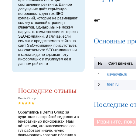
привязывался к ней при
составлении рейтинга. Данное
допущение даёт серьёзную
погрешность для тех SEO-
компаний, которые не размещают
нет
ссылку с главной страницы
клиентов. Однако, мы не можем
нарушать коммерческие интересы
SEO-компаний. В случае, если
Основные пр
ссылка с продвигаемого сайта на
сайт SEO-компании присутствует,
мы считаем что SEO-компания ни
в каком виде не скрывает эту
информацию и публикуем её в
№
Сайт клиента
данном рейтинге.
usynovite.ru
1
tden.ru
2
Последние отзывы
Demis Group
Последние о
Обратились в Demis Group за
аудитом и настройкой видимости в
Извините, пока 
генеративных поисковиках. Нам
объяснили, что классическое сео
тут работает иначе, нужно
формировать доверие к бренду в