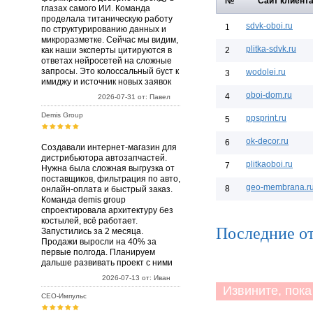
№
Сайт клиент
глазах самого ИИ. Команда
проделала титаническую работу
sdvk-oboi.ru
1
по структурированию данных и
микроразметке. Сейчас мы видим,
plitka-sdvk.ru
как наши эксперты цитируются в
2
ответах нейросетей на сложные
запросы. Это колоссальный буст к
wodolei.ru
3
имиджу и источник новых заявок
oboi-dom.ru
4
2026-07-31 от: Павел
Demis Group
ppsprint.ru
5
ok-decor.ru
6
Создавали интернет-магазин для
дистрибьютора автозапчастей.
plitkaoboi.ru
7
Нужна была сложная выгрузка от
поставщиков, фильтрация по авто,
geo-membrana.r
8
онлайн-оплата и быстрый заказ.
Команда demis group
спроектировала архитектуру без
костылей, всё работает.
Последние от
Запустились за 2 месяца.
Продажи выросли на 40% за
первые полгода. Планируем
дальше развивать проект с ними
2026-07-13 от: Иван
Извините, пока 
СЕО-Импульс