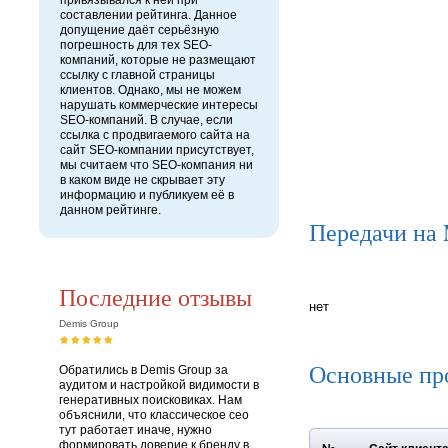
привязывался к ней при
составлении рейтинга. Данное
допущение даёт серьёзную
погрешность для тех SEO-
компаний, которые не размещают
ссылку с главной страницы
клиентов. Однако, мы не можем
нарушать коммерческие интересы
SEO-компаний. В случае, если
ссылка с продвигаемого сайта на
сайт SEO-компании присутствует,
мы считаем что SEO-компания ни
в каком виде не скрывает эту
информацию и публикуем её в
данном рейтинге.
Передачи на
Последние отзывы
нет
Demis Group
Основные пр
Обратились в Demis Group за
аудитом и настройкой видимости в
генеративных поисковиках. Нам
объяснили, что классическое сео
тут работает иначе, нужно
формировать доверие к бренду в