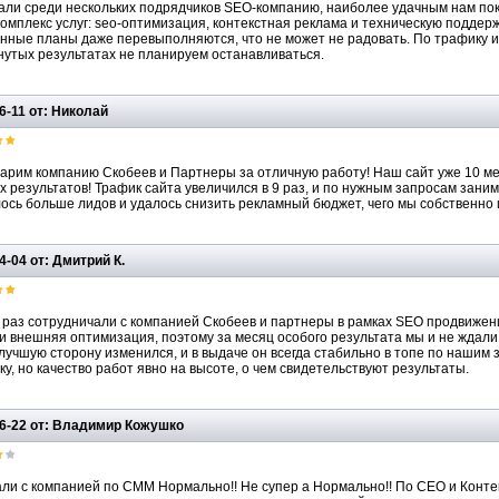
ли среди нескольких подрядчиков SEO-компанию, наиболее удачным нам по
комплекс услуг: seo-оптимизация, контекстная реклама и техническую поддерж
ные планы даже перевыполняются, что не может не радовать. По трафику и
нутых результатах не планируем останавливаться.
6-11 от: Николай
арим компанию Скобеев и Партнеры за отличную работу! Наш сайт уже 10 ме
х результатов! Трафик сайта увеличился в 9 раз, и по нужным запросам зани
ось больше лидов и удалось снизить рекламный бюджет, чего мы собственно 
4-04 от: Дмитрий К.
 раз сотрудничали с компанией Скобеев и партнеры в рамках SEO продвижени
 и внешняя оптимизация, поэтому за месяц особого результата мы и не ждали.
 лучшую сторону изменился, и в выдаче он всегда стабильно в топе по нашим
ку, но качество работ явно на высоте, о чем свидетельствуют результаты.
6-22 от: Владимир Кожушко
ли с компанией по СММ Нормально!! Не супер а Нормально!! По СЕО и Контекст