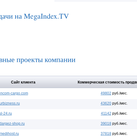
дачи на MegaIndex.TV
вные проекты компании
Сайт клиента
Коммерческая стоимость продв
incom-cargo.com
49802
руб./мес.
urbizness.ru
43620
руб./мес.
sl-24.ru
41142
руб./мес.
dargez-shop.ru
39018
руб./мес.
medihost.ru
37818
руб./мес.