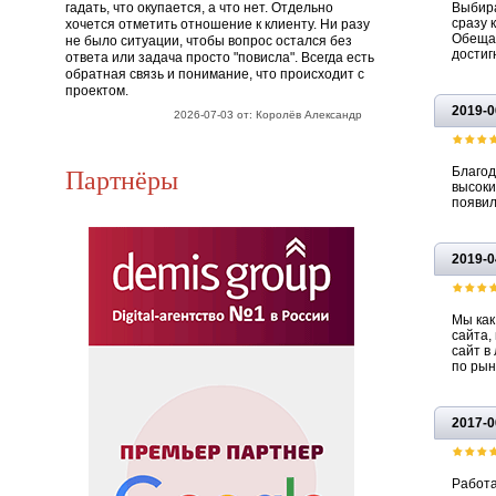
гадать, что окупается, а что нет. Отдельно
Выбира
сразу 
хочется отметить отношение к клиенту. Ни разу
Обещан
не было ситуации, чтобы вопрос остался без
достиг
ответа или задача просто "повисла". Всегда есть
обратная связь и понимание, что происходит с
проектом.
2019-0
2026-07-03 от: Королёв Александр
Партнёры
Благод
высоки
появил
2019-0
Мы как
сайта,
сайт в
по рын
2017-0
Работа