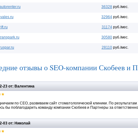
autorenter.ru
36328
руб./мес.
ivales.ru
32964
руб./мес.
rift.ru
31174
руб./мес.
transpark.ru
30580
руб./мес.
ruspar.ru
28110
руб./мес.
едние отзывы о SEO-компании Скобеев и 
2-23 от: Валентина
ничаем по СЕО, развиваем сайт стоматологической клиники. По результатам 2
сь бы поблагодарить команду компании Скобеев и Партнеры за ответственно
2-03 от: Николай