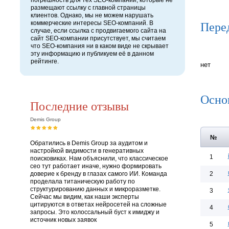
погрешность для тех SEO-компаний, которые не
размещают ссылку с главной страницы
клиентов. Однако, мы не можем нарушать
Пере
коммерческие интересы SEO-компаний. В
случае, если ссылка с продвигаемого сайта на
сайт SEO-компании присутствует, мы считаем
что SEO-компания ни в каком виде не скрывает
эту информацию и публикуем её в данном
рейтинге.
нет
Осно
Последние отзывы
Demis Group
№
Обратились в Demis Group за аудитом и
настройкой видимости в генеративных
1
поисковиках. Нам объяснили, что классическое
сео тут работает иначе, нужно формировать
доверие к бренду в глазах самого ИИ. Команда
2
проделала титаническую работу по
структурированию данных и микроразметке.
3
Сейчас мы видим, как наши эксперты
цитируются в ответах нейросетей на сложные
4
запросы. Это колоссальный буст к имиджу и
источник новых заявок
5