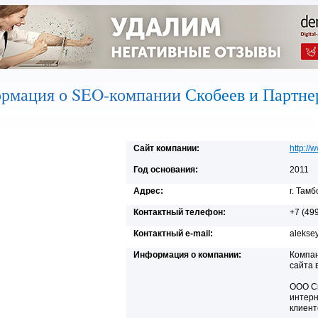
рмация о SEO-компании
Скобеев и Партн
Сайт компании:
http://
Год основания:
2011
Адрес:
г. Там
Контактный телефон:
+7 (49
Контактный e-mail:
alekse
Информация о компании:
Компан
сайта 
ООО Ск
интерн
клиент