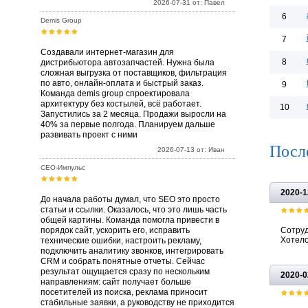
2026-07-31 от: Павел
6
Demis Group
7
Создавали интернет-магазин для
8
дистрибьютора автозапчастей. Нужна была
сложная выгрузка от поставщиков, фильтрация
по авто, онлайн-оплата и быстрый заказ.
9
Команда demis group спроектировала
архитектуру без костылей, всё работает.
10
Запустились за 2 месяца. Продажи выросли на
40% за первые полгода. Планируем дальше
развивать проект с ними
Посл
2026-07-13 от: Иван
СЕО-Импульс
2020-1
До начала работы думал, что SEO это просто
статьи и ссылки. Оказалось, что это лишь часть
общей картины. Команда помогла привести в
порядок сайт, ускорить его, исправить
Сотруд
Хотело
технические ошибки, настроить рекламу,
подключить аналитику звонков, интегрировать
CRM и собрать понятные отчеты. Сейчас
результат ощущается сразу по нескольким
2020-0
направлениям: сайт получает больше
посетителей из поиска, реклама приносит
стабильные заявки, а руководству не приходится