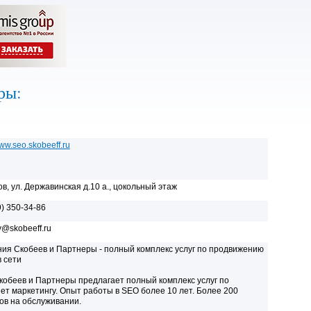
еры
:
www.seo.skobeeff.ru
бов, ул. Державинская д.10 а., цокольный этаж
9) 350-34-86
y@skobeeff.ru
ия Скобеев и Партнеры - полный комплекс услуг по продвижению
в сети
обеев и Партнеры предлагает полный комплекс услуг по
ет маркетингу. Опыт работы в SEO более 10 лет. Более 200
ов на обслуживании.