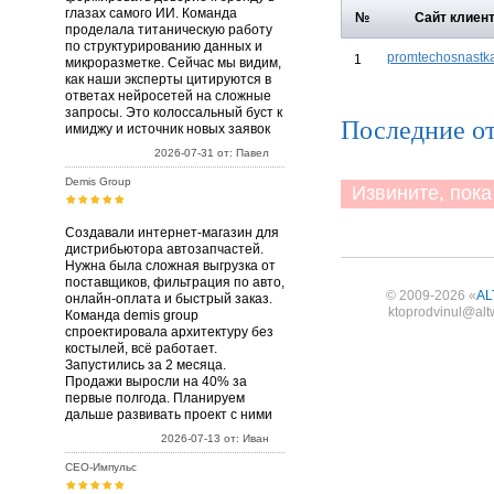
глазах самого ИИ. Команда
№
Сайт клиен
проделала титаническую работу
по структурированию данных и
promtechosnastka
1
микроразметке. Сейчас мы видим,
как наши эксперты цитируются в
ответах нейросетей на сложные
запросы. Это колоссальный буст к
Последние о
имиджу и источник новых заявок
2026-07-31 от: Павел
Demis Group
Извините, пока 
Создавали интернет-магазин для
дистрибьютора автозапчастей.
Нужна была сложная выгрузка от
поставщиков, фильтрация по авто,
© 2009-2026 «
AL
онлайн-оплата и быстрый заказ.
ktoprodvinul@alt
Команда demis group
спроектировала архитектуру без
костылей, всё работает.
Запустились за 2 месяца.
Продажи выросли на 40% за
первые полгода. Планируем
дальше развивать проект с ними
2026-07-13 от: Иван
СЕО-Импульс