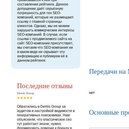
привязывался к ней при
составлении рейтинга. Данное
допущение даёт серьёзную
погрешность для тех SEO-
компаний, которые не размещают
ссылку с главной страницы
клиентов. Однако, мы не можем
нарушать коммерческие интересы
SEO-компаний. В случае, если
ссылка с продвигаемого сайта на
сайт SEO-компании присутствует,
мы считаем что SEO-компания ни
в каком виде не скрывает эту
информацию и публикуем её в
данном рейтинге.
Передачи на
Последние отзывы
нет
Demis Group
Обратились в Demis Group за
Основные пр
аудитом и настройкой видимости в
генеративных поисковиках. Нам
объяснили, что классическое сео
тут работает иначе, нужно
формировать доверие к бренду в