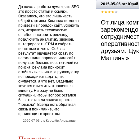
2015-05-06 от: Юри
До начала работы думал, что SEO
это просто статьи и ссылки.
Оказалось, что это лишь часть
общей картины. Команда помогла
От лица комп
привести в порядок сайт, ускорить
зарекомендов
его, исправить технические
ошибки, настроить рекламу,
сотрудничес
подключить аналитику звонков,
оперативност
интегрировать CRM и собрать
понятные отчеты. Сейчас
друзьям. Цу
результат ощущается сразу по
Машины»
нескольким направлениям: сайт
получает больше посетителей из
поиска, реклама приносит
стабильные заявки, а руководству
не приходится гадать, что
окупается, а что нет. Отдельно
хочется отметить отношение к
клиенту. Ни разу не было
ситуации, чтобы вопрос остался
без ответа или задача просто
"повисла". Всегда есть обратная
связь и понимание, что
происходит с проектом.
2026-07-03 от: Королёв Александр
Партнёры