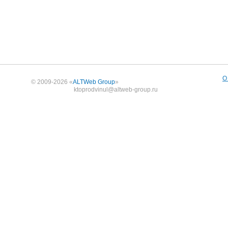
О
© 2009-2026 «
ALTWeb Group
»
ktoprodvinul@altweb-group.ru