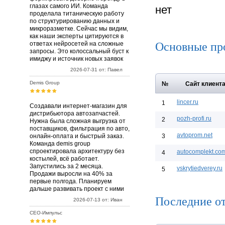
глазах самого ИИ. Команда
нет
проделала титаническую работу
по структурированию данных и
микроразметке. Сейчас мы видим,
как наши эксперты цитируются в
Основные пр
ответах нейросетей на сложные
запросы. Это колоссальный буст к
имиджу и источник новых заявок
2026-07-31 от: Павел
Demis Group
№
Сайт клиент
lincer.ru
1
Создавали интернет-магазин для
дистрибьютора автозапчастей.
pozh-profi.ru
2
Нужна была сложная выгрузка от
поставщиков, фильтрация по авто,
avtoprom.net
онлайн-оплата и быстрый заказ.
3
Команда demis group
спроектировала архитектуру без
autocomplekt.co
4
костылей, всё работает.
Запустились за 2 месяца.
vskrytiedverey.ru
5
Продажи выросли на 40% за
первые полгода. Планируем
дальше развивать проект с ними
Последние от
2026-07-13 от: Иван
СЕО-Импульс