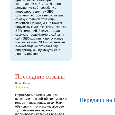
привязывался к ней при
составлении рейтинга. Данное
допущение даёт серьёзную
погрешность для тех SEO-
компаний, которые не размещают
ссылку с главной страницы
клиентов. Однако, мы не можем
нарушать коммерческие интересы
SEO-компаний. В случае, если
ссылка с продвигаемого сайта на
сайт SEO-компании присутствует,
мы считаем что SEO-компания ни
в каком виде не скрывает эту
информацию и публикуем её в
данном рейтинге.
Последние отзывы
Demis Group
Обратились в Demis Group за
Передачи на
аудитом и настройкой видимости в
генеративных поисковиках. Нам
объяснили, что классическое сео
тут работает иначе, нужно
формировать доверие к бренду в