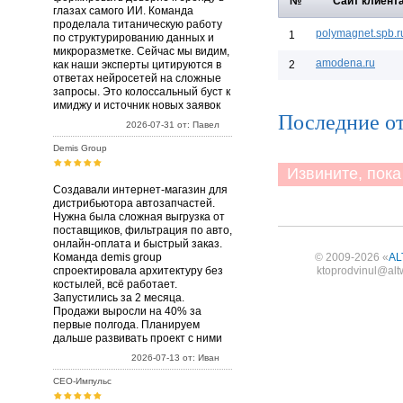
№
Сайт клиент
глазах самого ИИ. Команда
проделала титаническую работу
polymagnet.spb.r
1
по структурированию данных и
микроразметке. Сейчас мы видим,
amodena.ru
как наши эксперты цитируются в
2
ответах нейросетей на сложные
запросы. Это колоссальный буст к
имиджу и источник новых заявок
Последние от
2026-07-31 от: Павел
Demis Group
Извините, пока 
Создавали интернет-магазин для
дистрибьютора автозапчастей.
Нужна была сложная выгрузка от
поставщиков, фильтрация по авто,
онлайн-оплата и быстрый заказ.
Команда demis group
© 2009-2026 «
AL
спроектировала архитектуру без
ktoprodvinul@alt
костылей, всё работает.
Запустились за 2 месяца.
Продажи выросли на 40% за
первые полгода. Планируем
дальше развивать проект с ними
2026-07-13 от: Иван
СЕО-Импульс