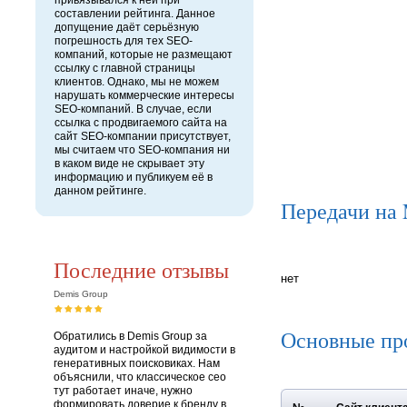
привязывался к ней при
составлении рейтинга. Данное
допущение даёт серьёзную
погрешность для тех SEO-
компаний, которые не размещают
ссылку с главной страницы
клиентов. Однако, мы не можем
нарушать коммерческие интересы
SEO-компаний. В случае, если
ссылка с продвигаемого сайта на
сайт SEO-компании присутствует,
мы считаем что SEO-компания ни
в каком виде не скрывает эту
информацию и публикуем её в
данном рейтинге.
Передачи на
Последние отзывы
нет
Demis Group
Основные пр
Обратились в Demis Group за
аудитом и настройкой видимости в
генеративных поисковиках. Нам
объяснили, что классическое сео
тут работает иначе, нужно
формировать доверие к бренду в