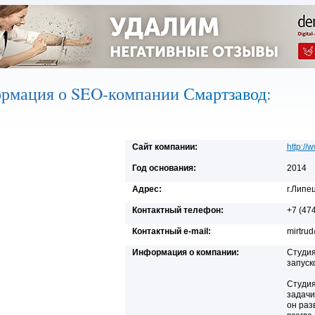
рмация о SEO-компании
Смартзавод
:
Сайт компании:
http://
Год основания:
2014
Адрес:
г.Липе
Контактный телефон:
+7 (47
Контактный e-mail:
mirtru
Информация о компании:
Студия
запуск
Студия
задачи
он раз