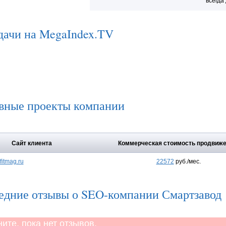
всегда
дачи на MegaIndex.TV
вные проекты компании
Сайт клиента
Коммерческая стоимость продвиж
fitmag.ru
22572
руб./мес.
едние отзывы о SEO-компании Смартзавод
те, пока нет отзывов.