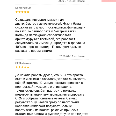
2026-07-31 от: Павел
Demis Group
Создавали интернет-магазин для
дистрибьютора автозапчастей. Нужна была
сложная выгрузка от поставщиков, фильтрация
по авто, онлайн-оплата и быстрый заказ.
Команда demis group спроектировала
архитектуру без костылей, всё работает.
Запустились за 2 месяца. Продажи выросли на
40% за первые полгода. Планируем дальше
развивать проект с ними
2026-07-13 от: Иван
СЕО-Импульс
До начала работы думал, что SEO это просто
статьи и ссылки. Оказалось, что это лишь часть
общей картины. Команда помогла привести в
порядок сайт, ускорить его, исправить
технические ошибки, настроить рекламу,
подключить аналитику звонков, интегрировать
CRM и собрать понятные отчеты. Сейчас
результат ощущается сразу по нескольким
направлениям: сайт получает больше
посетителей из поиска, реклама приносит
стабильные заявки, а руководству не приходится