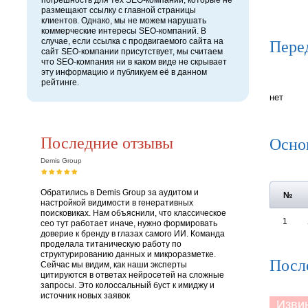
погрешность для тех SEO-компаний, которые не
размещают ссылку с главной страницы
клиентов. Однако, мы не можем нарушать
коммерческие интересы SEO-компаний. В
Пере
случае, если ссылка с продвигаемого сайта на
сайт SEO-компании присутствует, мы считаем
что SEO-компания ни в каком виде не скрывает
эту информацию и публикуем её в данном
рейтинге.
нет
Последние отзывы
Осно
Demis Group
Обратились в Demis Group за аудитом и
№
настройкой видимости в генеративных
поисковиках. Нам объяснили, что классическое
1
сео тут работает иначе, нужно формировать
доверие к бренду в глазах самого ИИ. Команда
проделала титаническую работу по
структурированию данных и микроразметке.
Посл
Сейчас мы видим, как наши эксперты
цитируются в ответах нейросетей на сложные
запросы. Это колоссальный буст к имиджу и
источник новых заявок
Извини