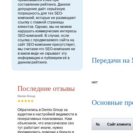
привязывался к ней при
составлении рейтинга. Данное
допущение даёт серьёзную
погрешность для тех SEO-
компаний, которые не размещают
ссылку с главной страницы
клиентов. Однако, мы не можем
нарушать коммерческие интересы
SEO-компаний. В случае, если
ссылка с продвигаемого сайта на
сайт SEO-компании присутствует,
мы считаем что SEO-компания ни
в каком виде не скрывает эту
Передачи на
информацию и публикуем её в
данном рейтинге.
нет
Последние отзывы
Demis Group
Основные пр
Обратились в Demis Group за
аудитом и настройкой видимости в
генеративных поисковиках. Нам
объяснили, что классическое сео
№
Сайт клиента
тут работает иначе, нужно
формировать доверие к бренду в