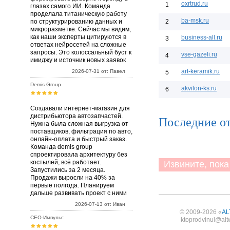
oxrtrud.ru
1
глазах самого ИИ. Команда
проделала титаническую работу
ba-msk.ru
по структурированию данных и
2
микроразметке. Сейчас мы видим,
как наши эксперты цитируются в
business-all.ru
3
ответах нейросетей на сложные
запросы. Это колоссальный буст к
vse-gazeli.ru
4
имиджу и источник новых заявок
art-keramik.ru
2026-07-31 от: Павел
5
Demis Group
akvilon-ks.ru
6
Создавали интернет-магазин для
дистрибьютора автозапчастей.
Последние о
Нужна была сложная выгрузка от
поставщиков, фильтрация по авто,
онлайн-оплата и быстрый заказ.
Команда demis group
спроектировала архитектуру без
костылей, всё работает.
Извините, пока 
Запустились за 2 месяца.
Продажи выросли на 40% за
первые полгода. Планируем
дальше развивать проект с ними
2026-07-13 от: Иван
© 2009-2026 «
AL
СЕО-Импульс
ktoprodvinul@alt