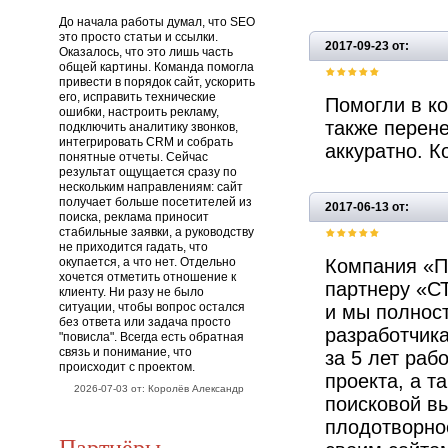
До начала работы думал, что SEO
это просто статьи и ссылки.
2017-09-23 от:
Оказалось, что это лишь часть
общей картины. Команда помогла
привести в порядок сайт, ускорить
его, исправить технические
Помогли в ко
ошибки, настроить рекламу,
также перене
подключить аналитику звонков,
интегрировать CRM и собрать
аккуратно. К
понятные отчеты. Сейчас
результат ощущается сразу по
нескольким направлениям: сайт
получает больше посетителей из
2017-06-13 от:
поиска, реклама приносит
стабильные заявки, а руководству
не приходится гадать, что
окупается, а что нет. Отдельно
Компания «П
хочется отметить отношение к
партнеру «СТ
клиенту. Ни разу не было
ситуации, чтобы вопрос остался
и мы полнос
без ответа или задача просто
разработчик
"повисла". Всегда есть обратная
связь и понимание, что
за 5 лет ра
происходит с проектом.
проекта, а т
2026-07-03 от: Королёв Александр
поисковой в
плодотворно
Партнёры