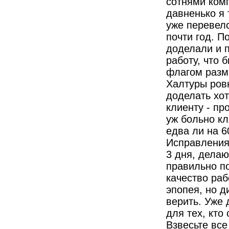
сотнями комп
давненько я 
уже перевелс
почти год. П
доделали и 
работу, что 
флагом разма
Халтуры ровн
доделать хот
клиенту - пр
уж больно кл
едва ли на 6
Исправления,
3 дня, делаю
правильно п
качество раб
эпопея, но д
верить. Уже 
для тех, кто
Взвесьте все