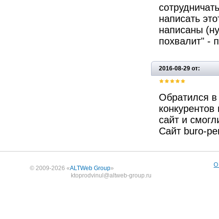
сотрудничать
написать это
написаны (ну
похвалит" - 
2016-08-29 от:
Обратился в
конкурентов 
сайт и смогл
Сайт buro-pe
О
© 2009-2026 «
ALTWeb Group
»
ktoprodvinul@altweb-group.ru