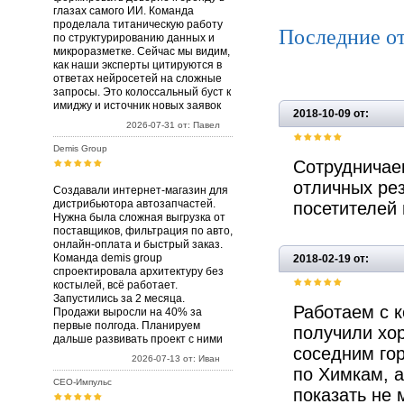
глазах самого ИИ. Команда
проделала титаническую работу
Последние о
по структурированию данных и
микроразметке. Сейчас мы видим,
как наши эксперты цитируются в
ответах нейросетей на сложные
запросы. Это колоссальный буст к
имиджу и источник новых заявок
2018-10-09 от:
2026-07-31 от: Павел
Demis Group
Сотрудничаем
отличных рез
Создавали интернет-магазин для
дистрибьютора автозапчастей.
посетителей 
Нужна была сложная выгрузка от
поставщиков, фильтрация по авто,
онлайн-оплата и быстрый заказ.
Команда demis group
2018-02-19 от:
спроектировала архитектуру без
костылей, всё работает.
Запустились за 2 месяца.
Работаем с 
Продажи выросли на 40% за
первые полгода. Планируем
получили хор
дальше развивать проект с ними
соседним го
2026-07-13 от: Иван
по Химкам, 
СЕО-Импульс
показать не 