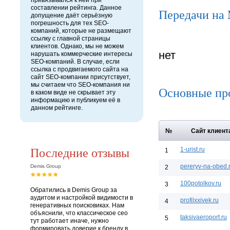
привязывался к ней при
составлении рейтинга. Данное
Передачи на
допущение даёт серьёзную
погрешность для тех SEO-
компаний, которые не размещают
ссылку с главной страницы
клиентов. Однако, мы не можем
нет
нарушать коммерческие интересы
SEO-компаний. В случае, если
ссылка с продвигаемого сайта на
сайт SEO-компании присутствует,
мы считаем что SEO-компания ни
Основные пр
в каком виде не скрывает эту
информацию и публикуем её в
данном рейтинге.
№
Сайт клиент
Последние отзывы
1-urist.ru
1
pereryv-na-obed.
Demis Group
2
100potolkov.ru
3
Обратились в Demis Group за
аудитом и настройкой видимости в
profilxxivek.ru
4
генеративных поисковиках. Нам
объяснили, что классическое сео
taksivaeroport.ru
5
тут работает иначе, нужно
формировать доверие к бренду в