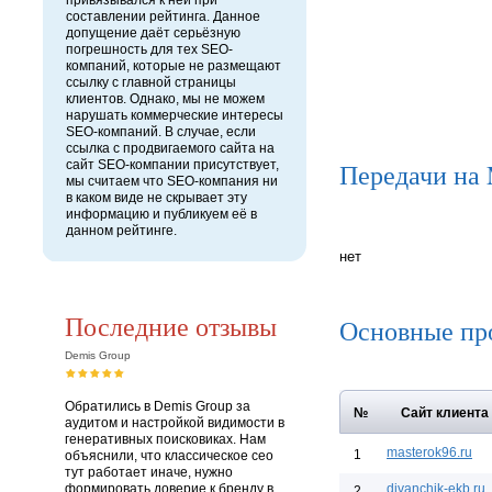
привязывался к ней при
составлении рейтинга. Данное
допущение даёт серьёзную
погрешность для тех SEO-
компаний, которые не размещают
ссылку с главной страницы
клиентов. Однако, мы не можем
нарушать коммерческие интересы
SEO-компаний. В случае, если
ссылка с продвигаемого сайта на
сайт SEO-компании присутствует,
Передачи на
мы считаем что SEO-компания ни
в каком виде не скрывает эту
информацию и публикуем её в
данном рейтинге.
нет
Последние отзывы
Основные пр
Demis Group
Обратились в Demis Group за
№
Сайт клиента
аудитом и настройкой видимости в
генеративных поисковиках. Нам
masterok96.ru
1
объяснили, что классическое сео
тут работает иначе, нужно
формировать доверие к бренду в
divanchik-ekb.ru
2