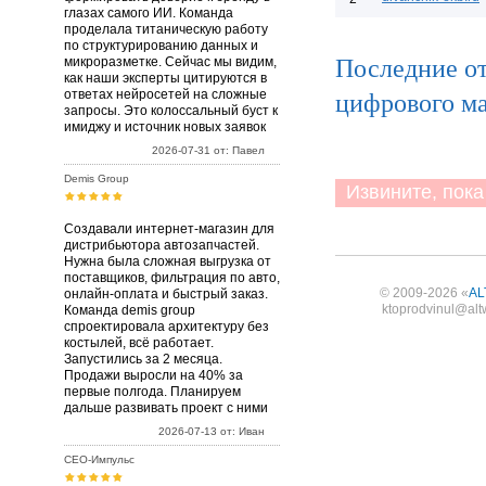
глазах самого ИИ. Команда
проделала титаническую работу
по структурированию данных и
Последние от
микроразметке. Сейчас мы видим,
как наши эксперты цитируются в
цифрового м
ответах нейросетей на сложные
запросы. Это колоссальный буст к
имиджу и источник новых заявок
2026-07-31 от: Павел
Demis Group
Извините, пока 
Создавали интернет-магазин для
дистрибьютора автозапчастей.
Нужна была сложная выгрузка от
поставщиков, фильтрация по авто,
© 2009-2026 «
AL
онлайн-оплата и быстрый заказ.
ktoprodvinul@alt
Команда demis group
спроектировала архитектуру без
костылей, всё работает.
Запустились за 2 месяца.
Продажи выросли на 40% за
первые полгода. Планируем
дальше развивать проект с ними
2026-07-13 от: Иван
СЕО-Импульс