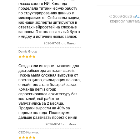
глазах самого ИИ. Команда
проделала титаническую работу
по структурированию данных и
© 2009-2026 «
AL
микроразметке. Сейчас мы видим,
ktoprodvinul@alt
как наши эксперты цитируются в
ответах нейросетей на сложные
запросы. Это колоссальный буст к
имиджу и источник новых заявок
2026-07-31 от: Павел
Demis Group
Создавали интернет-магазин для
дистрибьютора автозапчастей.
Нужна была сложная выгрузка от
поставщиков, фильтрация по авто,
онлайн-оплата и быстрый заказ.
Команда demis group
спроектировала архитектуру без
костылей, всё работает.
Запустились за 2 месяца.
Продажи выросли на 40% за
первые полгода. Планируем
дальше развивать проект с ними
2026-07-13 от: Иван
СЕО-Импульс