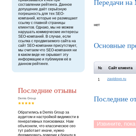
Передачи на
привязывался к ней при
составлении рейтинга. Данное
допущение даёт серьёзную
погрешность для тех SEO-
компаний, которые не размещают
ссылку с главной страницы
нет
клиентов. Однако, мы не можем
нарушать коммерческие интересы
SEO-компаний. В случае, если
ссылка с продвигаемого сайта на
Основные пр
сайт SEO-компании присутствует,
мы считаем что SEO-компания ни
в каком виде не скрывает эту
информацию и публикуем её в
данном рейтинге.
№
Сайт клиента
zavidovo.ru
1
Последние отзывы
Последние о
Demis Group
Обратились в Demis Group за
аудитом и настройкой видимости в
генеративных поисковиках. Нам
Извините, пока 
объяснили, что классическое сео
тут работает иначе, нужно
формировать доверие к бренду в