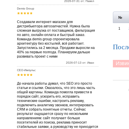
2026-07-31 от: Павел
Demis Group
№
Создавали интернет-магазин для
дистрибьютора автозапчастей. Нужна была
1
сложная выгрузка от поставщиков, фильтрация
по авто, онлайн-оплата и быстрый заказ.
Команда demis group спроектировала
архитектуру без костылей, всё работает.
Посл
Запустились за 2 месяца. Продажи выросли на
40% за первые полгода. Планируем дальше
развивать проект с ними
Извини
2026-07-13 от: Иван
СЕО-Импульс
До начала работы думал, что SEO это просто
статьи и ссылки. Оказалось, что это лишь часть
общей картины. Команда помогла привести в
порядок сайт, ускорить его, исправить
технические ошибки, настроить рекламу,
подключить аналитику звонков, интегрировать
CRM и собрать понятные отчеты. Сейчас
результат ощущается сразу по нескольким
направлениям: сайт получает больше
посетителей из поиска, реклама приносит
стабильные заявки, а руководству не приходится