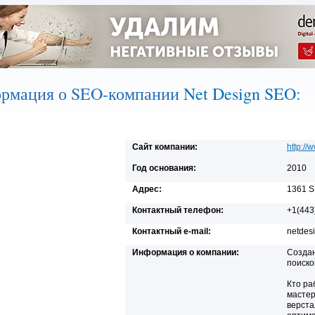
рмация о SEO-компании
Net Design SEO
:
Сайт компании:
http://
Год основания:
2010
Адрес:
1361 S
Контактный телефон:
+1(443
Контактный e-mail:
netdes
Информация о компании:
Создан
поиско
Кто ра
мастер
верста