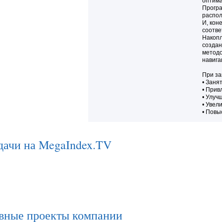
оптима
Програ
распол
И, кон
соотве
Накопл
создан
методо
навига
При за
• Заня
• Прив
• Улуч
• Увел
• Повы
дачи на MegaIndex.TV
вные проекты компании