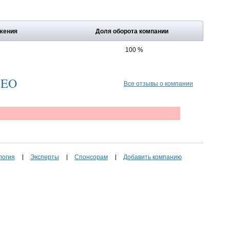
жения
Доля оборота компании
100 %
SEO
Все отзывы о компании
логия
Эксперты
Спонсорам
Добавить компанию