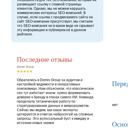
погрешность для тех SEO-компаний, которые не
размещают ссылку с главной страницы
клиентов. Однако, мы не можем нарушать
коммерческие интересы SEO-компаний. В
случае, если ссылка с продвигаемого сайта на
сайт SEO-компании присутствует, мы считаем
что SEO-компания ни в каком виде не скрывает
эту информацию и публикуем её в данном
рейтинге.
Последние отзывы
Demis Group
Обратились в Demis Group за аудитом и
Пере
настройкой видимости в генеративных
поисковиках. Нам объяснили, что классическое
сео тут работает иначе, нужно формировать
доверие к бренду в глазах самого ИИ. Команда
проделала титаническую работу по
нет
структурированию данных и микроразметке.
Сейчас мы видим, как наши эксперты
цитируются в ответах нейросетей на сложные
запросы. Это колоссальный буст к имиджу и
Осно
источник новых заявок