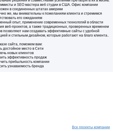
льные решения и совместными усилиями претворять их в жизнь.
ммисты и SEO мастера веб студии в США. Офис компании
ожен в соединенных штатах америки
ечно же, мы внимательны к пожеланиям клиента и стремимся
тствовать его ожиданиям
енный опыт, применение современных технологий в области
ия веб-проектов, а также традиционных, проверенных временем
в позволяют нам создавать эффективные сайты с удобной
цией и стильным дизайном, которые работают на благо клиента..
казе сайта, поможем вам:
ть достойное место в Сети
лечь новых клиентов
шить эффективность продаж
ичить прибыльность компании
сить узнаваемость бренда
Все проекты компании